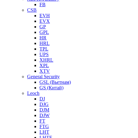
FB
CSB
EVH
EVX
GP
GPL
HR
HRL
TPL
UPS
XHRL
XPL
XTV
General Security
GSL (Вьетнам)
GS (Китай)
Leoch
DJ
DJG
DJM
DJW
FT
FTG
LHT
LHTF