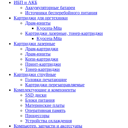
ИБП и АКБ
Аккумуляторные батареи
Источники бесперебойного питания
Картриджи для оргтехники
Драм-юниты
Kyocera-Mita
Картриджи лазерные, тонер-картриджи
Kyocera-Mita
Картриджи лазерные
Драм-картриджи
Драм-юниты
Копи-картриджи
Принт-картриджи
Тонер-картриджи
Картриджи струйные
Головки печатающие
Картриджи перезаправляемые
Комплектующие и компоненты
SSD диски
Блоки питания
Материнские платы
Оперативная память
Процессоры
Устройства охлаждения
Компьютер. запчасти и аксессуары