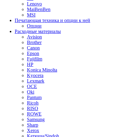
Lenovo
MaiBenBen
MSI
Печатающая техника и опции к ней
Опции
Расходные материалы
Avision
Brother
Canon
Epson
Fujifilm
HP
Konica Minolta
Kyocera
Lexmark
OCE
Oki
Pantum
Ricoh
RISO
ROWE
Samsung
Sharp
Xerox
Катюша/Sindoh