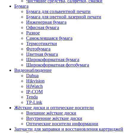
Чистящие средства, салфетки, смазки
Бумага
Бумага для сольвентной печати
Бумага для цветной лазерной печати
Инженерная бумага
Офисная бумага
Разное
Самоклеящаяся бумага
Термоэтикетки
Фотобумага
Цветная бумага
Широкоформатная бумага
Широкоформатная фотобумага
Видеонаблюдение
Dahua
Hikvision
HiWatch
IP-COM
Tenda
TP-Link
Жёсткие диски и оптические носители
Внешние жёсткие диски
Внутренние жёсткие диски
Оптические носители информации
Запчасти для заправки и восстановления картриджей