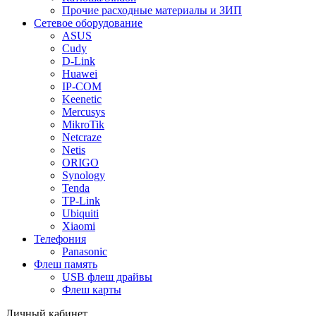
Прочие расходные материалы и ЗИП
Сетевое оборудование
ASUS
Cudy
D-Link
Huawei
IP-COM
Keenetic
Mercusys
MikroTik
Netcraze
Netis
ORIGO
Synology
Tenda
TP-Link
Ubiquiti
Xiaomi
Телефония
Panasonic
Флеш память
USB флеш драйвы
Флеш карты
Личный кабинет