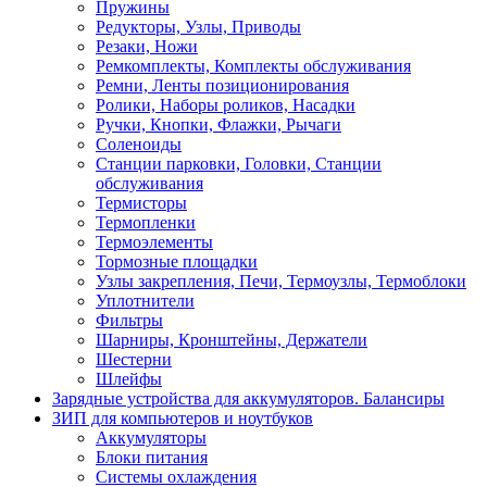
Пружины
Редукторы, Узлы, Приводы
Резаки, Ножи
Ремкомплекты, Комплекты обслуживания
Ремни, Ленты позиционирования
Ролики, Наборы роликов, Насадки
Ручки, Кнопки, Флажки, Рычаги
Соленоиды
Станции парковки, Головки, Станции
обслуживания
Термисторы
Термопленки
Термоэлементы
Тормозные площадки
Узлы закрепления, Печи, Термоузлы, Термоблоки
Уплотнители
Фильтры
Шарниры, Кронштейны, Держатели
Шестерни
Шлейфы
Зарядные устройства для аккумуляторов. Балансиры
ЗИП для компьютеров и ноутбуков
Аккумуляторы
Блоки питания
Системы охлаждения