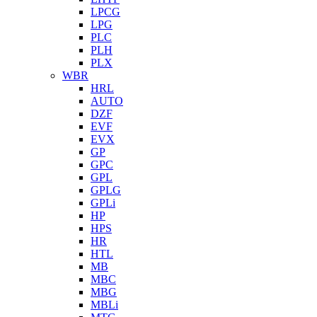
LPCG
LPG
PLC
PLH
PLX
WBR
HRL
AUTO
DZF
EVF
EVX
GP
GPC
GPL
GPLG
GPLi
HP
HPS
HR
HTL
MB
MBC
MBG
MBLi