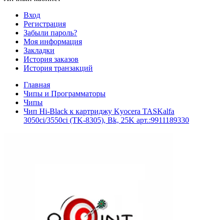
Вход
Регистрация
Забыли пароль?
Моя информация
Закладки
История заказов
История транзакций
Главная
Чипы и Программаторы
Чипы
Чип Hi-Black к картриджу Kyocera TASKalfa
3050ci/3550ci (TK-8305), Bk, 25K арт.:9911189330