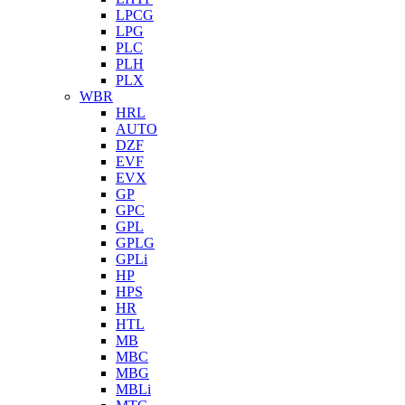
LPCG
LPG
PLC
PLH
PLX
WBR
HRL
AUTO
DZF
EVF
EVX
GP
GPC
GPL
GPLG
GPLi
HP
HPS
HR
HTL
MB
MBC
MBG
MBLi