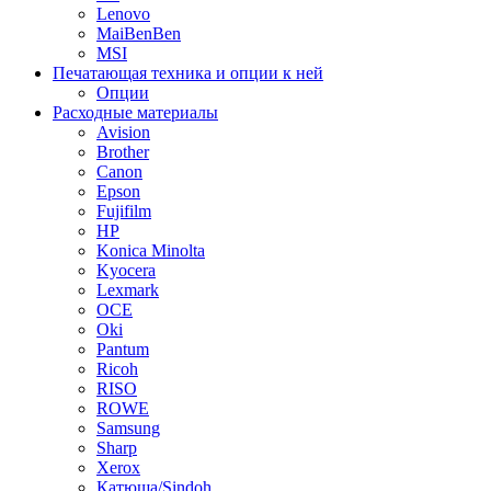
Lenovo
MaiBenBen
MSI
Печатающая техника и опции к ней
Опции
Расходные материалы
Avision
Brother
Canon
Epson
Fujifilm
HP
Konica Minolta
Kyocera
Lexmark
OCE
Oki
Pantum
Ricoh
RISO
ROWE
Samsung
Sharp
Xerox
Катюша/Sindoh