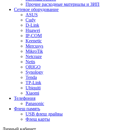
Прочие расходные материалы и ЗИП
Сетевое оборудование
ASUS
Cudy
D-Link
Huawei
IP-COM
Keenetic
Mercusys
MikroTik
Netcraze
Netis
ORIGO
Synology
Tenda
TP-Link
Ubiquiti
Xiaomi
Телефония
Panasonic
Флеш память
USB флеш драйвы
Флеш карты
Личный кабинет