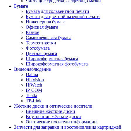
Чистящие средства, салфетки, смазки
Бумага
Бумага для сольвентной печати
Бумага для цветной лазерной печати
Инженерная бумага
Офисная бумага
Разное
Самоклеящаяся бумага
Термоэтикетки
Фотобумага
Цветная бумага
Широкоформатная бумага
Широкоформатная фотобумага
Видеонаблюдение
Dahua
Hikvision
HiWatch
IP-COM
Tenda
TP-Link
Жёсткие диски и оптические носители
Внешние жёсткие диски
Внутренние жёсткие диски
Оптические носители информации
Запчасти для заправки и восстановления картриджей