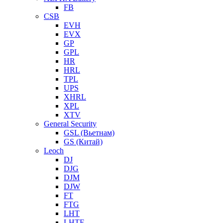
FB
CSB
EVH
EVX
GP
GPL
HR
HRL
TPL
UPS
XHRL
XPL
XTV
General Security
GSL (Вьетнам)
GS (Китай)
Leoch
DJ
DJG
DJM
DJW
FT
FTG
LHT
LHTF