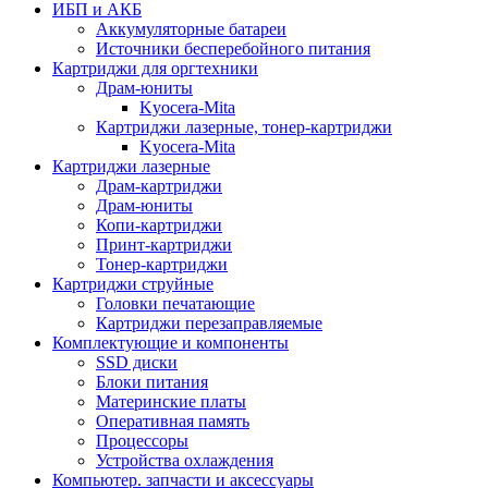
ИБП и АКБ
Аккумуляторные батареи
Источники бесперебойного питания
Картриджи для оргтехники
Драм-юниты
Kyocera-Mita
Картриджи лазерные, тонер-картриджи
Kyocera-Mita
Картриджи лазерные
Драм-картриджи
Драм-юниты
Копи-картриджи
Принт-картриджи
Тонер-картриджи
Картриджи струйные
Головки печатающие
Картриджи перезаправляемые
Комплектующие и компоненты
SSD диски
Блоки питания
Материнские платы
Оперативная память
Процессоры
Устройства охлаждения
Компьютер. запчасти и аксессуары