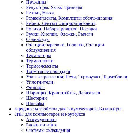
Пружины
Редукторы, Узлы, Приводы
Резаки, Ножи
Ремкомплекты, Комплекты обслуживания
Ремни, Ленты позиционирования
Ролики, Наборы роликов, Насадки
Ручки, Кнопки, Флажки, Рычаги
Соленоиды
Станции парковки, Головки, Станции
обслуживания
Термисторы
Термопленки
Термоэлементы
Тормозные площадки
Узлы закрепления, Печи, Термоузлы, Термоблоки
Уплотнители
Фильтры
Шарниры, Кронштейны, Держатели
Шестерни
Шлейфы
Зарядные устройства для аккумуляторов. Балансиры
ЗИП для компьютеров и ноутбуков
Аккумуляторы
Блоки питания
Системы охлаждения