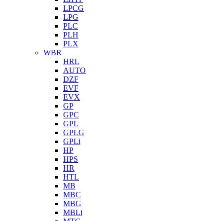
LPCG
LPG
PLC
PLH
PLX
WBR
HRL
AUTO
DZF
EVF
EVX
GP
GPC
GPL
GPLG
GPLi
HP
HPS
HR
HTL
MB
MBC
MBG
MBLi