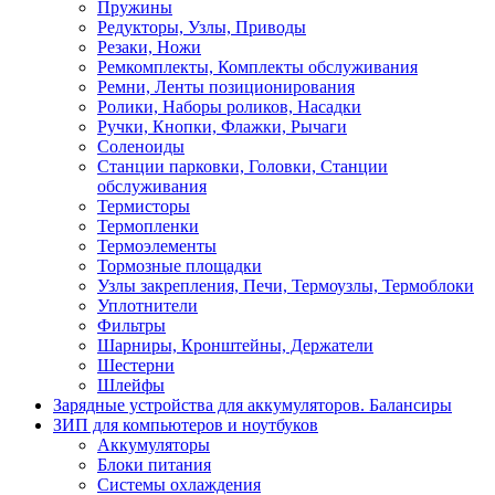
Пружины
Редукторы, Узлы, Приводы
Резаки, Ножи
Ремкомплекты, Комплекты обслуживания
Ремни, Ленты позиционирования
Ролики, Наборы роликов, Насадки
Ручки, Кнопки, Флажки, Рычаги
Соленоиды
Станции парковки, Головки, Станции
обслуживания
Термисторы
Термопленки
Термоэлементы
Тормозные площадки
Узлы закрепления, Печи, Термоузлы, Термоблоки
Уплотнители
Фильтры
Шарниры, Кронштейны, Держатели
Шестерни
Шлейфы
Зарядные устройства для аккумуляторов. Балансиры
ЗИП для компьютеров и ноутбуков
Аккумуляторы
Блоки питания
Системы охлаждения