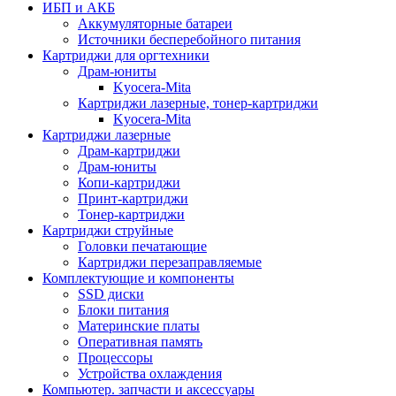
ИБП и АКБ
Аккумуляторные батареи
Источники бесперебойного питания
Картриджи для оргтехники
Драм-юниты
Kyocera-Mita
Картриджи лазерные, тонер-картриджи
Kyocera-Mita
Картриджи лазерные
Драм-картриджи
Драм-юниты
Копи-картриджи
Принт-картриджи
Тонер-картриджи
Картриджи струйные
Головки печатающие
Картриджи перезаправляемые
Комплектующие и компоненты
SSD диски
Блоки питания
Материнские платы
Оперативная память
Процессоры
Устройства охлаждения
Компьютер. запчасти и аксессуары