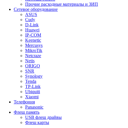
Прочие расходные материалы и ЗИП
Сетевое оборудование
ASUS
Cudy
D-Link
Huawei
IP-COM
Keenetic
Mercusys
MikroTik
Netcraze
Netis
ORIGO
SNR
Synology
Tenda
TP-Link
Ubiquiti
Xiaomi
Телефония
Panasonic
Флеш память
USB флеш драйвы
Флеш карты