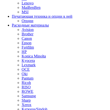
Lenovo
MaiBenBen
MSI
Печатающая техника и опции к ней
Опции
Расходные материалы
Avision
Brother
Canon
Epson
Fujifilm
HP
Konica Minolta
Kyocera
Lexmark
OCE
Oki
Pantum
Ricoh
RISO
ROWE
Samsung
Sharp
Xerox
Катюша/Sindoh