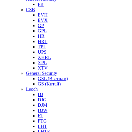
FB
CSB
EVH
EVX
GP
GPL
HR
HRL
TPL
UPS
XHRL
XPL
XTV
General Security
GSL (Вьетнам)
GS (Китай)
Leoch
DJ
DJG
DJM
DJW
FT
FTG
LHT
LHTF