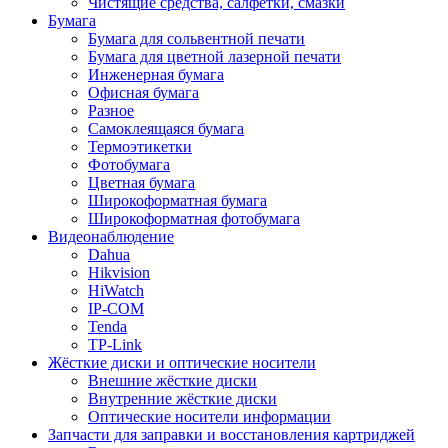
Чистящие средства, салфетки, смазки
Бумага
Бумага для сольвентной печати
Бумага для цветной лазерной печати
Инженерная бумага
Офисная бумага
Разное
Самоклеящаяся бумага
Термоэтикетки
Фотобумага
Цветная бумага
Широкоформатная бумага
Широкоформатная фотобумага
Видеонаблюдение
Dahua
Hikvision
HiWatch
IP-COM
Tenda
TP-Link
Жёсткие диски и оптические носители
Внешние жёсткие диски
Внутренние жёсткие диски
Оптические носители информации
Запчасти для заправки и восстановления картриджей