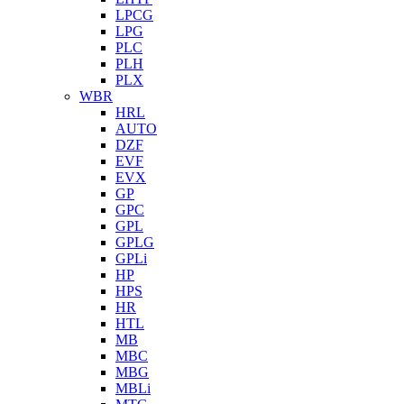
LPCG
LPG
PLC
PLH
PLX
WBR
HRL
AUTO
DZF
EVF
EVX
GP
GPC
GPL
GPLG
GPLi
HP
HPS
HR
HTL
MB
MBC
MBG
MBLi