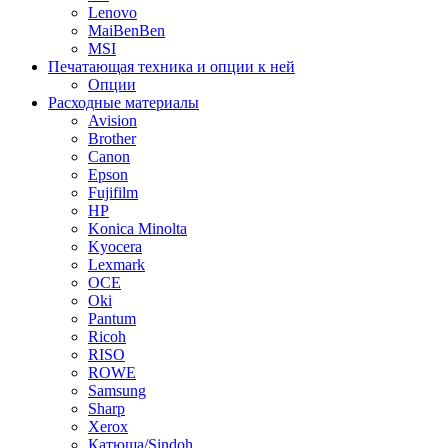
Lenovo
MaiBenBen
MSI
Печатающая техника и опции к ней
Опции
Расходные материалы
Avision
Brother
Canon
Epson
Fujifilm
HP
Konica Minolta
Kyocera
Lexmark
OCE
Oki
Pantum
Ricoh
RISO
ROWE
Samsung
Sharp
Xerox
Катюша/Sindoh