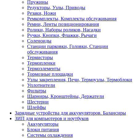
Пружины
Редукторы, Узлы, Приводы
Резаки, Ножи
Ремкомплекты, Комплекты обслуживания
Ремни, Ленты позиционирования
Ролики, Наборы роликов, Насадки
Ручки, Кнопки, Флажки, Рычаги
Соленоиды
Станции парковки, Головки, Станции
обслуживания
Термисторы
Термопленки
Термоэлементы
Тормозные площадки
Узлы закрепления, Печи, Термоузлы, Термоблоки
Уплотнители
Фильтры
Шарниры, Кронштейны, Держатели
Шестерни
Шлейфы
Зарядные устройства для аккумуляторов. Балансиры
ЗИП для компьютеров и ноутбуков
Аккумуляторы
Блоки питания
Системы охлаждения