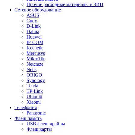
Прочие расходные материалы и ЗИП
Сетевое оборудование
ASUS
Cudy
D-Link
Dahua
Huawei
IP-COM
Keenetic
Mercusys
MikroTik
Netcraze
Netis
ORIGO
Synology
Tenda
TP-Link
Ubiquiti
Xiaomi
Телефония
Panasonic
Флеш память
USB флеш драйвы
Флеш карты