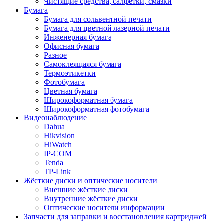
Чистящие средства, салфетки, смазки
Бумага
Бумага для сольвентной печати
Бумага для цветной лазерной печати
Инженерная бумага
Офисная бумага
Разное
Самоклеящаяся бумага
Термоэтикетки
Фотобумага
Цветная бумага
Широкоформатная бумага
Широкоформатная фотобумага
Видеонаблюдение
Dahua
Hikvision
HiWatch
IP-COM
Tenda
TP-Link
Жёсткие диски и оптические носители
Внешние жёсткие диски
Внутренние жёсткие диски
Оптические носители информации
Запчасти для заправки и восстановления картриджей