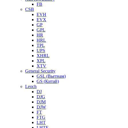
FB
CSB
EVH
EVX
GP
GPL
HR
HRL
TPL
UPS
XHRL
XPL
XTV
General Security
GSL (Вьетнам)
GS (Китай)
Leoch
DJ
DJG
DJM
DJW
FT
FTG
LHT
LHTF