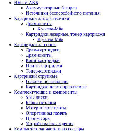
ИБП и АКБ
Аккумуляторные батареи
Источники бесперебойного питания
Картриджи для оргтехники
Драм-юниты
Kyocera-Mita
Картриджи лазерные, тонер-картриджи
Kyocera-Mita
Картриджи лазерные
Драм-картриджи
Драм-юниты
Копи-картриджи
Принт-картриджи
Тонер-картриджи
Картриджи струйные
Головки печатающие
Картриджи перезаправляемые
Комплектующие и компоненты
SSD диски
Блоки питания
Материнские платы
Оперативная память
Процессоры
Устройства охлаждения
Компьютер. запчасти и аксессуары