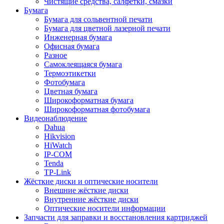
Чистящие средства, салфетки, смазки
Бумага
Бумага для сольвентной печати
Бумага для цветной лазерной печати
Инженерная бумага
Офисная бумага
Разное
Самоклеящаяся бумага
Термоэтикетки
Фотобумага
Цветная бумага
Широкоформатная бумага
Широкоформатная фотобумага
Видеонаблюдение
Dahua
Hikvision
HiWatch
IP-COM
Tenda
TP-Link
Жёсткие диски и оптические носители
Внешние жёсткие диски
Внутренние жёсткие диски
Оптические носители информации
Запчасти для заправки и восстановления картриджей