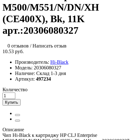
M500/M551/N/DN/XH
(CE400X), Bk, 11K
арт.:20306080327
0 отзывов
/
Написать отзыв
10.53 руб.
Производитель:
Hi-Black
Модель:
20306080327
Наличие:
Склад 1-3 дня
Артикул:
497234
Количество
Купить
Описание
Чип Hi-Black к картриджу HP CLJ Enterprise