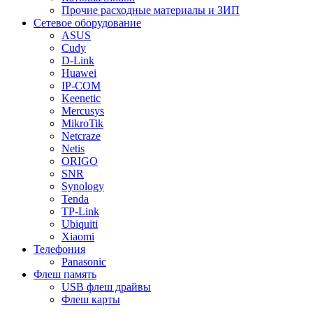
Прочие расходные материалы и ЗИП
Сетевое оборудование
ASUS
Cudy
D-Link
Huawei
IP-COM
Keenetic
Mercusys
MikroTik
Netcraze
Netis
ORIGO
SNR
Synology
Tenda
TP-Link
Ubiquiti
Xiaomi
Телефония
Panasonic
Флеш память
USB флеш драйвы
Флеш карты