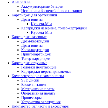
ИБП и АКБ
Аккумуляторные батареи
Источники бесперебойного питания
Картриджи для оргтехники
Драм-юниты
Kyocera-Mita
Картриджи лазерные, тонер-картриджи
Kyocera-Mita
Картриджи лазерные
Драм-картриджи
Драм-юниты
Копи-картриджи
Принт-картриджи
Тонер-картриджи
Картриджи струйные
Головки печатающие
Картриджи перезаправляемые
Комплектующие и компоненты
SSD диски
Блоки питания
Материнские платы
Оперативная память
Процессоры
Устройства охлаждения
Компьютер. запчасти и аксессуары