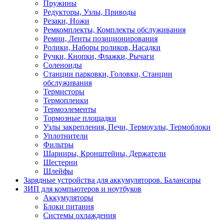
Пружины
Редукторы, Узлы, Приводы
Резаки, Ножи
Ремкомплекты, Комплекты обслуживания
Ремни, Ленты позиционирования
Ролики, Наборы роликов, Насадки
Ручки, Кнопки, Флажки, Рычаги
Соленоиды
Станции парковки, Головки, Станции
обслуживания
Термисторы
Термопленки
Термоэлементы
Тормозные площадки
Узлы закрепления, Печи, Термоузлы, Термоблоки
Уплотнители
Фильтры
Шарниры, Кронштейны, Держатели
Шестерни
Шлейфы
Зарядные устройства для аккумуляторов. Балансиры
ЗИП для компьютеров и ноутбуков
Аккумуляторы
Блоки питания
Системы охлаждения