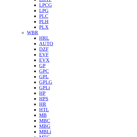
LPCG
LPG
PLC
PLH
PLX
WBR
HRL
AUTO
DZF
EVF
EVX
GP
GPC
GPL
GPLG
GPLi
HP
HPS
HR
HTL
MB
MBC
MBG
MBLi