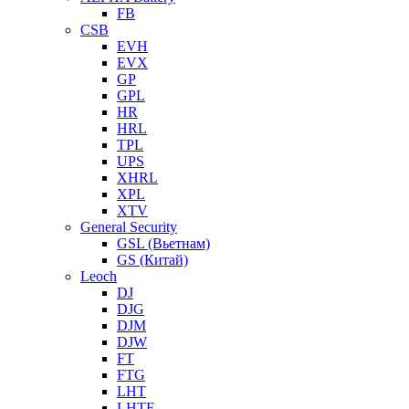
FB
CSB
EVH
EVX
GP
GPL
HR
HRL
TPL
UPS
XHRL
XPL
XTV
General Security
GSL (Вьетнам)
GS (Китай)
Leoch
DJ
DJG
DJM
DJW
FT
FTG
LHT
LHTF