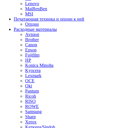
Lenovo
MaiBenBen
MSI
Печатающая техника и опции к ней
Опции
Расходные материалы
Avision
Brother
Canon
Epson
Fujifilm
HP
Konica Minolta
Kyocera
Lexmark
OCE
Oki
Pantum
Ricoh
RISO
ROWE
Samsung
Sharp
Xerox
Катюша/Sindoh