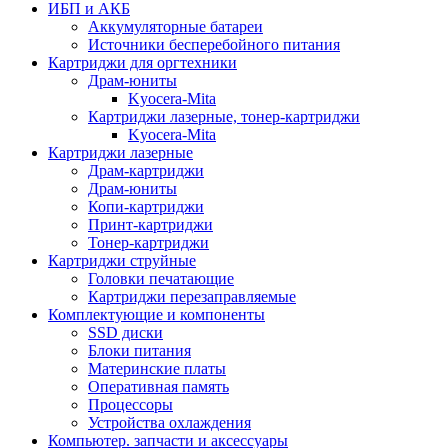
ИБП и АКБ
Аккумуляторные батареи
Источники бесперебойного питания
Картриджи для оргтехники
Драм-юниты
Kyocera-Mita
Картриджи лазерные, тонер-картриджи
Kyocera-Mita
Картриджи лазерные
Драм-картриджи
Драм-юниты
Копи-картриджи
Принт-картриджи
Тонер-картриджи
Картриджи струйные
Головки печатающие
Картриджи перезаправляемые
Комплектующие и компоненты
SSD диски
Блоки питания
Материнские платы
Оперативная память
Процессоры
Устройства охлаждения
Компьютер. запчасти и аксессуары