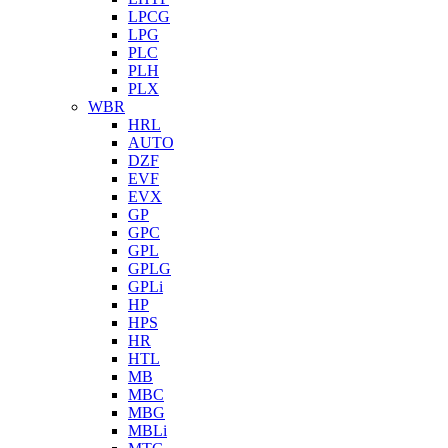
LPCG
LPG
PLC
PLH
PLX
WBR
HRL
AUTO
DZF
EVF
EVX
GP
GPC
GPL
GPLG
GPLi
HP
HPS
HR
HTL
MB
MBC
MBG
MBLi