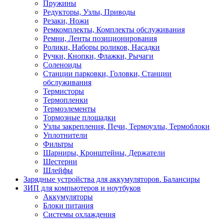
Пружины
Редукторы, Узлы, Приводы
Резаки, Ножи
Ремкомплекты, Комплекты обслуживания
Ремни, Ленты позиционирования
Ролики, Наборы роликов, Насадки
Ручки, Кнопки, Флажки, Рычаги
Соленоиды
Станции парковки, Головки, Станции
обслуживания
Термисторы
Термопленки
Термоэлементы
Тормозные площадки
Узлы закрепления, Печи, Термоузлы, Термоблоки
Уплотнители
Фильтры
Шарниры, Кронштейны, Держатели
Шестерни
Шлейфы
Зарядные устройства для аккумуляторов. Балансиры
ЗИП для компьютеров и ноутбуков
Аккумуляторы
Блоки питания
Системы охлаждения