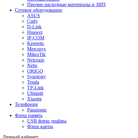
Прочие расходные материалы и ЗИП
Сетевое оборудование
ASUS
Cudy
D-Link
Huawei
IP-COM
Keenetic
Mercusys
MikroTik
Netcraze
Netis
ORIGO
Synology
Tenda
TP-Link
Ubiquiti
Xiaomi
Телефония
Panasonic
Флеш память
USB флеш драйвы
Флеш карты
Личный кабинет