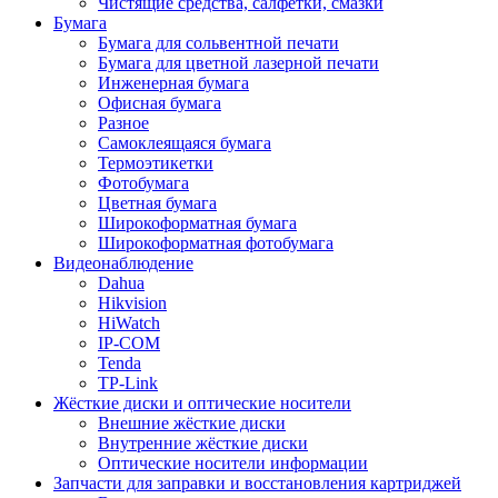
Чистящие средства, салфетки, смазки
Бумага
Бумага для сольвентной печати
Бумага для цветной лазерной печати
Инженерная бумага
Офисная бумага
Разное
Самоклеящаяся бумага
Термоэтикетки
Фотобумага
Цветная бумага
Широкоформатная бумага
Широкоформатная фотобумага
Видеонаблюдение
Dahua
Hikvision
HiWatch
IP-COM
Tenda
TP-Link
Жёсткие диски и оптические носители
Внешние жёсткие диски
Внутренние жёсткие диски
Оптические носители информации
Запчасти для заправки и восстановления картриджей