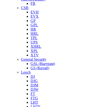
FB
CSB
EVH
EVX
GP
GPL
HR
HRL
TPL
UPS
XHRL
XPL
XTV
General Security
GSL (Вьетнам)
GS (Китай)
Leoch
DJ
DJG
DJM
DJW
FT
FTG
LHT
LHTF