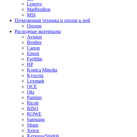
Lenovo
MaiBenBen
MSI
Печатающая техника и опции к ней
Опции
Расходные материалы
Avision
Brother
Canon
Epson
Fujifilm
HP
Konica Minolta
Kyocera
Lexmark
OCE
Oki
Pantum
Ricoh
RISO
ROWE
Samsung
Sharp
Xerox
Катюша/Sindoh