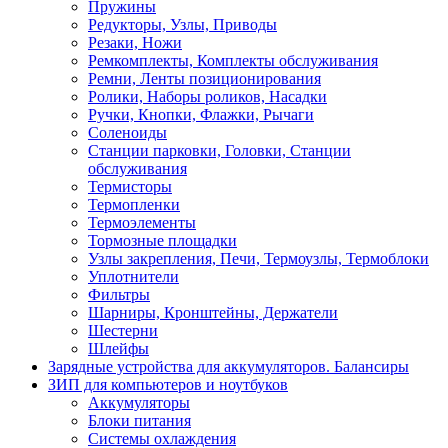
Пружины
Редукторы, Узлы, Приводы
Резаки, Ножи
Ремкомплекты, Комплекты обслуживания
Ремни, Ленты позиционирования
Ролики, Наборы роликов, Насадки
Ручки, Кнопки, Флажки, Рычаги
Соленоиды
Станции парковки, Головки, Станции
обслуживания
Термисторы
Термопленки
Термоэлементы
Тормозные площадки
Узлы закрепления, Печи, Термоузлы, Термоблоки
Уплотнители
Фильтры
Шарниры, Кронштейны, Держатели
Шестерни
Шлейфы
Зарядные устройства для аккумуляторов. Балансиры
ЗИП для компьютеров и ноутбуков
Аккумуляторы
Блоки питания
Системы охлаждения