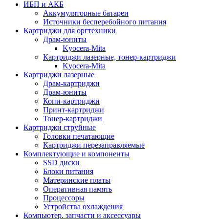
ИБП и АКБ
Аккумуляторные батареи
Источники бесперебойного питания
Картриджи для оргтехники
Драм-юниты
Kyocera-Mita
Картриджи лазерные, тонер-картриджи
Kyocera-Mita
Картриджи лазерные
Драм-картриджи
Драм-юниты
Копи-картриджи
Принт-картриджи
Тонер-картриджи
Картриджи струйные
Головки печатающие
Картриджи перезаправляемые
Комплектующие и компоненты
SSD диски
Блоки питания
Материнские платы
Оперативная память
Процессоры
Устройства охлаждения
Компьютер. запчасти и аксессуары