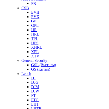
FB
CSB
EVH
EVX
GP
GPL
HR
HRL
TPL
UPS
XHRL
XPL
XTV
General Security
GSL (Вьетнам)
GS (Китай)
Leoch
DJ
DJG
DJM
DJW
FT
FTG
LHT
LHTF