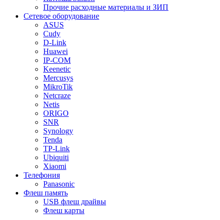
Прочие расходные материалы и ЗИП
Сетевое оборудование
ASUS
Cudy
D-Link
Huawei
IP-COM
Keenetic
Mercusys
MikroTik
Netcraze
Netis
ORIGO
SNR
Synology
Tenda
TP-Link
Ubiquiti
Xiaomi
Телефония
Panasonic
Флеш память
USB флеш драйвы
Флеш карты