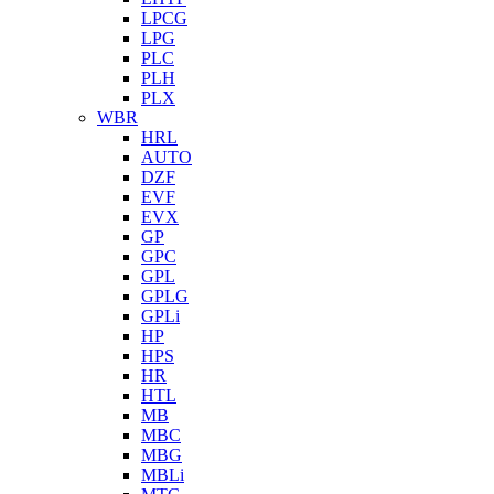
LPCG
LPG
PLC
PLH
PLX
WBR
HRL
AUTO
DZF
EVF
EVX
GP
GPC
GPL
GPLG
GPLi
HP
HPS
HR
HTL
MB
MBC
MBG
MBLi