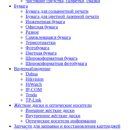
Чистящие средства, салфетки, смазки
Бумага
Бумага для сольвентной печати
Бумага для цветной лазерной печати
Инженерная бумага
Офисная бумага
Разное
Самоклеящаяся бумага
Термоэтикетки
Фотобумага
Цветная бумага
Широкоформатная бумага
Широкоформатная фотобумага
Видеонаблюдение
Dahua
Hikvision
HiWatch
IP-COM
Tenda
TP-Link
Жёсткие диски и оптические носители
Внешние жёсткие диски
Внутренние жёсткие диски
Оптические носители информации
Запчасти для заправки и восстановления картриджей