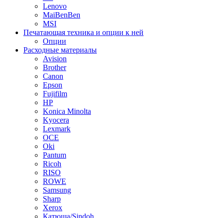
Lenovo
MaiBenBen
MSI
Печатающая техника и опции к ней
Опции
Расходные материалы
Avision
Brother
Canon
Epson
Fujifilm
HP
Konica Minolta
Kyocera
Lexmark
OCE
Oki
Pantum
Ricoh
RISO
ROWE
Samsung
Sharp
Xerox
Катюша/Sindoh