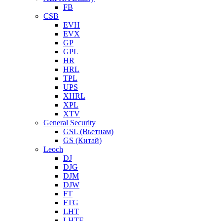
FB
CSB
EVH
EVX
GP
GPL
HR
HRL
TPL
UPS
XHRL
XPL
XTV
General Security
GSL (Вьетнам)
GS (Китай)
Leoch
DJ
DJG
DJM
DJW
FT
FTG
LHT
LHTF