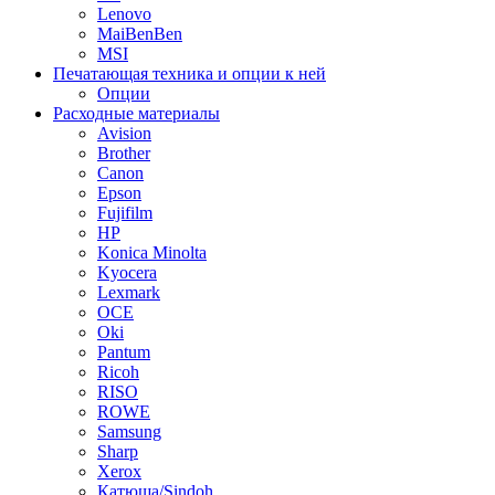
Lenovo
MaiBenBen
MSI
Печатающая техника и опции к ней
Опции
Расходные материалы
Avision
Brother
Canon
Epson
Fujifilm
HP
Konica Minolta
Kyocera
Lexmark
OCE
Oki
Pantum
Ricoh
RISO
ROWE
Samsung
Sharp
Xerox
Катюша/Sindoh