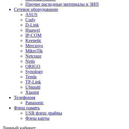
Прочие расходные материалы и ЗИП
Сетевое оборудование
ASUS
Cudy
D-Link
Huawei
IP-COM
Keenetic
Mercusys
MikroTik
Netcraze
Netis
ORIGO
Synology
Tenda
TP-Link
Ubiquiti
Xiaomi
Телефония
Panasonic
Флеш память
USB флеш драйвы
Флеш карты
Личный кабинет