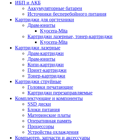
ИБП и АКБ
Аккумуляторные батареи
Источники бесперебойного питания
Картриджи для оргтехники
Драм-юниты
Kyocera-Mita
Картриджи лазерные, тонер-картриджи
Kyocera-Mita
Картриджи лазерные
Драм-картриджи
Драм-юниты
Копи-картриджи
Принт-картриджи
Тонер-картриджи
Картриджи струйные
Головки печатающие
Картриджи перезаправляемые
Комплектующие и компоненты
SSD диски
Блоки питания
Материнские платы
Оперативная память
Процессоры
Устройства охлаждения
Компьютер. запчасти и аксессуары