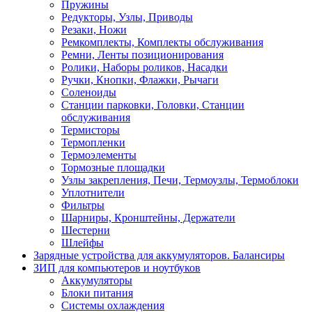
Пружины
Редукторы, Узлы, Приводы
Резаки, Ножи
Ремкомплекты, Комплекты обслуживания
Ремни, Ленты позиционирования
Ролики, Наборы роликов, Насадки
Ручки, Кнопки, Флажки, Рычаги
Соленоиды
Станции парковки, Головки, Станции
обслуживания
Термисторы
Термопленки
Термоэлементы
Тормозные площадки
Узлы закрепления, Печи, Термоузлы, Термоблоки
Уплотнители
Фильтры
Шарниры, Кронштейны, Держатели
Шестерни
Шлейфы
Зарядные устройства для аккумуляторов. Балансиры
ЗИП для компьютеров и ноутбуков
Аккумуляторы
Блоки питания
Системы охлаждения