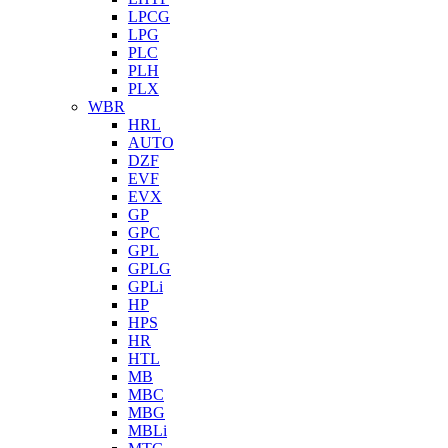
LPCG
LPG
PLC
PLH
PLX
WBR
HRL
AUTO
DZF
EVF
EVX
GP
GPC
GPL
GPLG
GPLi
HP
HPS
HR
HTL
MB
MBC
MBG
MBLi