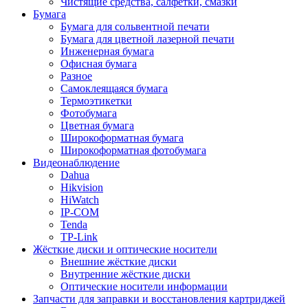
Чистящие средства, салфетки, смазки
Бумага
Бумага для сольвентной печати
Бумага для цветной лазерной печати
Инженерная бумага
Офисная бумага
Разное
Самоклеящаяся бумага
Термоэтикетки
Фотобумага
Цветная бумага
Широкоформатная бумага
Широкоформатная фотобумага
Видеонаблюдение
Dahua
Hikvision
HiWatch
IP-COM
Tenda
TP-Link
Жёсткие диски и оптические носители
Внешние жёсткие диски
Внутренние жёсткие диски
Оптические носители информации
Запчасти для заправки и восстановления картриджей