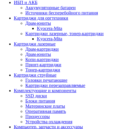
ИБП и АКБ
Аккумуляторные батареи
Источники бесперебойного питания
Картриджи для оргтехники
Драм-юниты
Kyocera-Mita
Картриджи лазерные, тонер-картриджи
Kyocera-Mita
Картриджи лазерные
Драм-картриджи
Драм-юниты
Копи-картриджи
Принт-картриджи
Тонер-картриджи
Картриджи струйные
Головки печатающие
Картриджи перезаправляемые
Комплектующие и компоненты
SSD диски
Блоки питания
Материнские платы
Оперативная память
Процессоры
Устройства охлаждения
Компьютер. запчасти и аксессуары