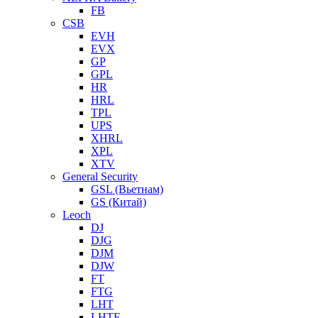
FB
CSB
EVH
EVX
GP
GPL
HR
HRL
TPL
UPS
XHRL
XPL
XTV
General Security
GSL (Вьетнам)
GS (Китай)
Leoch
DJ
DJG
DJM
DJW
FT
FTG
LHT
LHTF