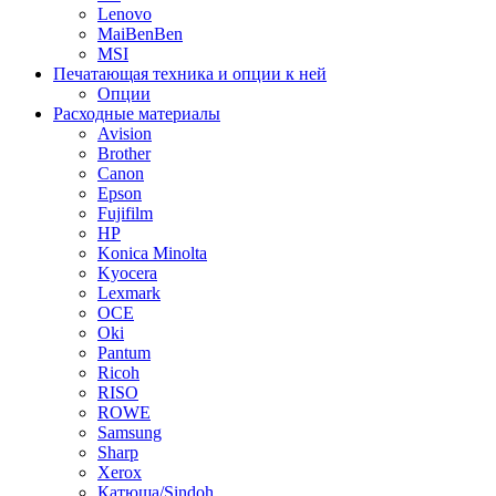
Lenovo
MaiBenBen
MSI
Печатающая техника и опции к ней
Опции
Расходные материалы
Avision
Brother
Canon
Epson
Fujifilm
HP
Konica Minolta
Kyocera
Lexmark
OCE
Oki
Pantum
Ricoh
RISO
ROWE
Samsung
Sharp
Xerox
Катюша/Sindoh