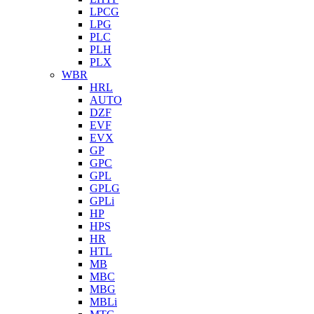
LPCG
LPG
PLC
PLH
PLX
WBR
HRL
AUTO
DZF
EVF
EVX
GP
GPC
GPL
GPLG
GPLi
HP
HPS
HR
HTL
MB
MBC
MBG
MBLi