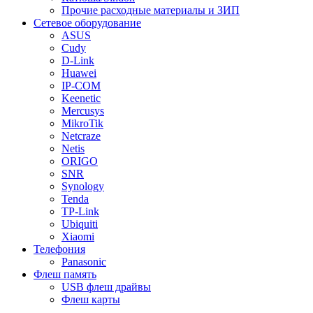
Прочие расходные материалы и ЗИП
Сетевое оборудование
ASUS
Cudy
D-Link
Huawei
IP-COM
Keenetic
Mercusys
MikroTik
Netcraze
Netis
ORIGO
SNR
Synology
Tenda
TP-Link
Ubiquiti
Xiaomi
Телефония
Panasonic
Флеш память
USB флеш драйвы
Флеш карты