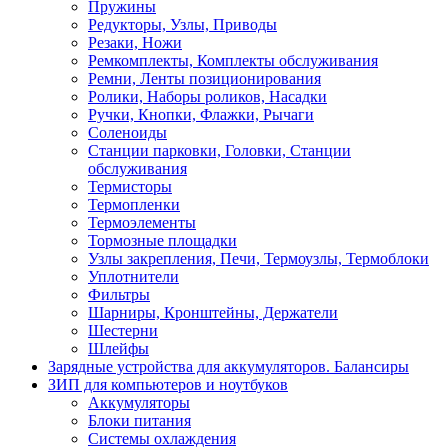
Пружины
Редукторы, Узлы, Приводы
Резаки, Ножи
Ремкомплекты, Комплекты обслуживания
Ремни, Ленты позиционирования
Ролики, Наборы роликов, Насадки
Ручки, Кнопки, Флажки, Рычаги
Соленоиды
Станции парковки, Головки, Станции
обслуживания
Термисторы
Термопленки
Термоэлементы
Тормозные площадки
Узлы закрепления, Печи, Термоузлы, Термоблоки
Уплотнители
Фильтры
Шарниры, Кронштейны, Держатели
Шестерни
Шлейфы
Зарядные устройства для аккумуляторов. Балансиры
ЗИП для компьютеров и ноутбуков
Аккумуляторы
Блоки питания
Системы охлаждения