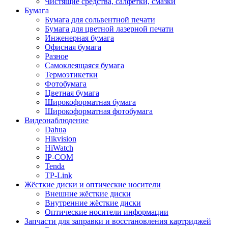
Чистящие средства, салфетки, смазки
Бумага
Бумага для сольвентной печати
Бумага для цветной лазерной печати
Инженерная бумага
Офисная бумага
Разное
Самоклеящаяся бумага
Термоэтикетки
Фотобумага
Цветная бумага
Широкоформатная бумага
Широкоформатная фотобумага
Видеонаблюдение
Dahua
Hikvision
HiWatch
IP-COM
Tenda
TP-Link
Жёсткие диски и оптические носители
Внешние жёсткие диски
Внутренние жёсткие диски
Оптические носители информации
Запчасти для заправки и восстановления картриджей