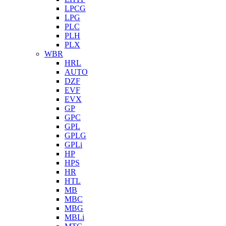
LPCG
LPG
PLC
PLH
PLX
WBR
HRL
AUTO
DZF
EVF
EVX
GP
GPC
GPL
GPLG
GPLi
HP
HPS
HR
HTL
MB
MBC
MBG
MBLi