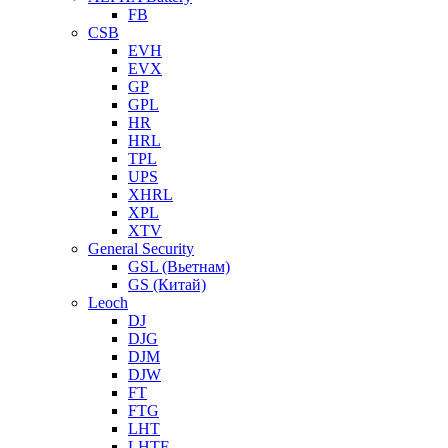
FB
CSB
EVH
EVX
GP
GPL
HR
HRL
TPL
UPS
XHRL
XPL
XTV
General Security
GSL (Вьетнам)
GS (Китай)
Leoch
DJ
DJG
DJM
DJW
FT
FTG
LHT
LHTF