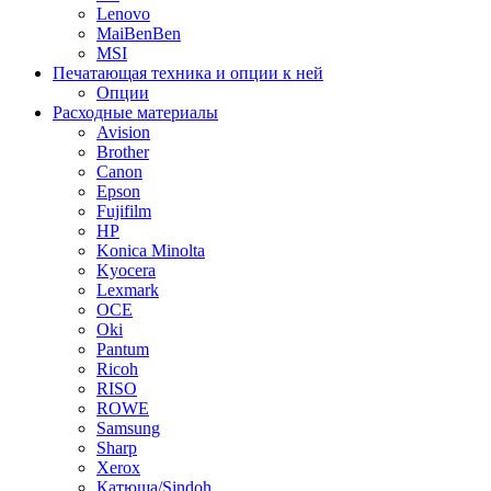
Lenovo
MaiBenBen
MSI
Печатающая техника и опции к ней
Опции
Расходные материалы
Avision
Brother
Canon
Epson
Fujifilm
HP
Konica Minolta
Kyocera
Lexmark
OCE
Oki
Pantum
Ricoh
RISO
ROWE
Samsung
Sharp
Xerox
Катюша/Sindoh