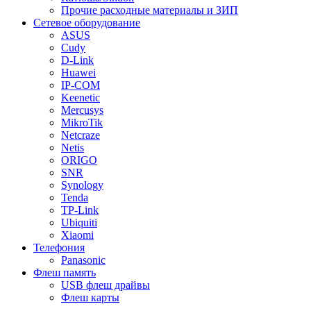
Прочие расходные материалы и ЗИП
Сетевое оборудование
ASUS
Cudy
D-Link
Huawei
IP-COM
Keenetic
Mercusys
MikroTik
Netcraze
Netis
ORIGO
SNR
Synology
Tenda
TP-Link
Ubiquiti
Xiaomi
Телефония
Panasonic
Флеш память
USB флеш драйвы
Флеш карты