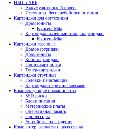
ИБП и АКБ
Аккумуляторные батареи
Источники бесперебойного питания
Картриджи для оргтехники
Драм-юниты
Kyocera-Mita
Картриджи лазерные, тонер-картриджи
Kyocera-Mita
Картриджи лазерные
Драм-картриджи
Драм-юниты
Копи-картриджи
Принт-картриджи
Тонер-картриджи
Картриджи струйные
Головки печатающие
Картриджи перезаправляемые
Комплектующие и компоненты
SSD диски
Блоки питания
Материнские платы
Оперативная память
Процессоры
Устройства охлаждения
Компьютер. запчасти и аксессуары