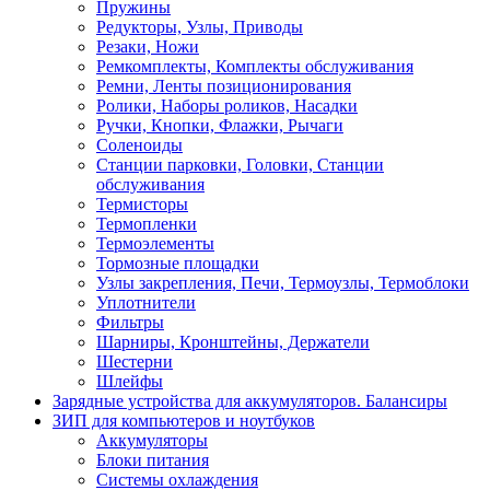
Пружины
Редукторы, Узлы, Приводы
Резаки, Ножи
Ремкомплекты, Комплекты обслуживания
Ремни, Ленты позиционирования
Ролики, Наборы роликов, Насадки
Ручки, Кнопки, Флажки, Рычаги
Соленоиды
Станции парковки, Головки, Станции
обслуживания
Термисторы
Термопленки
Термоэлементы
Тормозные площадки
Узлы закрепления, Печи, Термоузлы, Термоблоки
Уплотнители
Фильтры
Шарниры, Кронштейны, Держатели
Шестерни
Шлейфы
Зарядные устройства для аккумуляторов. Балансиры
ЗИП для компьютеров и ноутбуков
Аккумуляторы
Блоки питания
Системы охлаждения