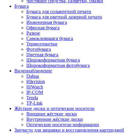
Чистящие средства, салфетки, смазки
Бумага
Бумага для сольвентной печати
Бумага для цветной лазерной печати
Инженерная бумага
Офисная бумага
Разное
Самоклеящаяся бумага
Термоэтикетки
Фотобумага
Цветная бумага
Широкоформатная бумага
Широкоформатная фотобумага
Видеонаблюдение
Dahua
Hikvision
HiWatch
IP-COM
Tenda
TP-Link
Жёсткие диски и оптические носители
Внешние жёсткие диски
Внутренние жёсткие диски
Оптические носители информации
Запчасти для заправки и восстановления картриджей