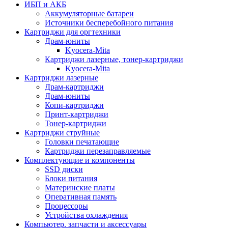
ИБП и АКБ
Аккумуляторные батареи
Источники бесперебойного питания
Картриджи для оргтехники
Драм-юниты
Kyocera-Mita
Картриджи лазерные, тонер-картриджи
Kyocera-Mita
Картриджи лазерные
Драм-картриджи
Драм-юниты
Копи-картриджи
Принт-картриджи
Тонер-картриджи
Картриджи струйные
Головки печатающие
Картриджи перезаправляемые
Комплектующие и компоненты
SSD диски
Блоки питания
Материнские платы
Оперативная память
Процессоры
Устройства охлаждения
Компьютер. запчасти и аксессуары