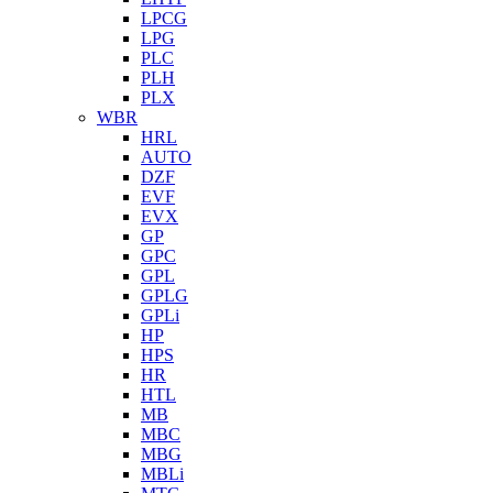
LPCG
LPG
PLC
PLH
PLX
WBR
HRL
AUTO
DZF
EVF
EVX
GP
GPC
GPL
GPLG
GPLi
HP
HPS
HR
HTL
MB
MBC
MBG
MBLi