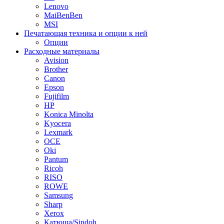
Lenovo
MaiBenBen
MSI
Печатающая техника и опции к ней
Опции
Расходные материалы
Avision
Brother
Canon
Epson
Fujifilm
HP
Konica Minolta
Kyocera
Lexmark
OCE
Oki
Pantum
Ricoh
RISO
ROWE
Samsung
Sharp
Xerox
Катюша/Sindoh