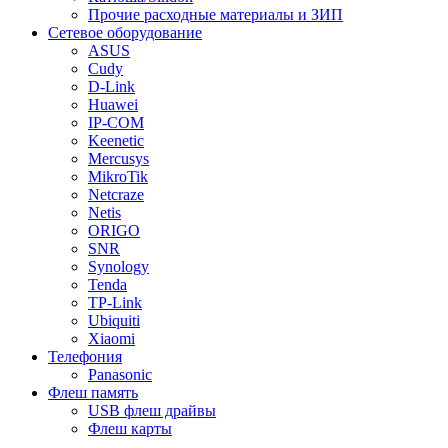
Прочие расходные материалы и ЗИП
Сетевое оборудование
ASUS
Cudy
D-Link
Huawei
IP-COM
Keenetic
Mercusys
MikroTik
Netcraze
Netis
ORIGO
SNR
Synology
Tenda
TP-Link
Ubiquiti
Xiaomi
Телефония
Panasonic
Флеш память
USB флеш драйвы
Флеш карты