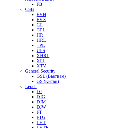
FB
CSB
EVH
EVX
GP
GPL
HR
HRL
TPL
UPS
XHRL
XPL
XTV
General Security
GSL (Вьетнам)
GS (Китай)
Leoch
DJ
DJG
DJM
DJW
FT
FTG
LHT
LHTF