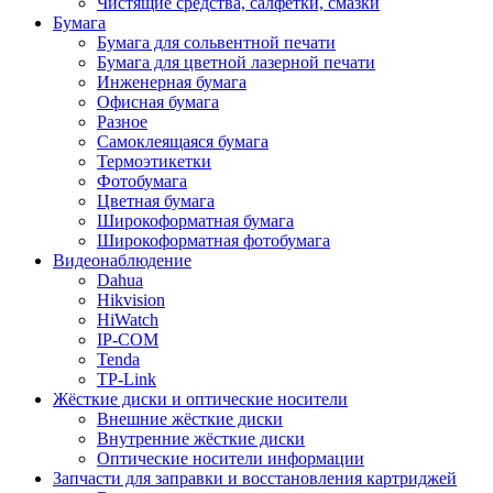
Чистящие средства, салфетки, смазки
Бумага
Бумага для сольвентной печати
Бумага для цветной лазерной печати
Инженерная бумага
Офисная бумага
Разное
Самоклеящаяся бумага
Термоэтикетки
Фотобумага
Цветная бумага
Широкоформатная бумага
Широкоформатная фотобумага
Видеонаблюдение
Dahua
Hikvision
HiWatch
IP-COM
Tenda
TP-Link
Жёсткие диски и оптические носители
Внешние жёсткие диски
Внутренние жёсткие диски
Оптические носители информации
Запчасти для заправки и восстановления картриджей