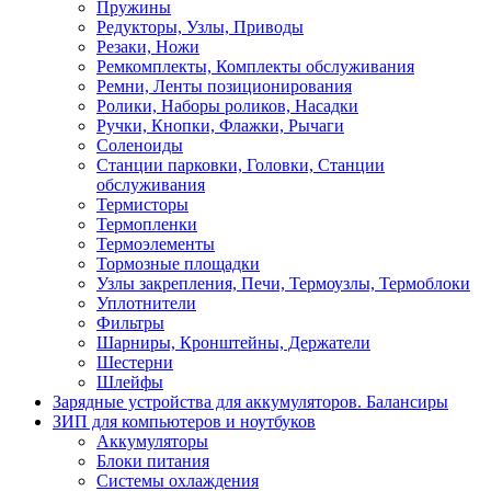
Пружины
Редукторы, Узлы, Приводы
Резаки, Ножи
Ремкомплекты, Комплекты обслуживания
Ремни, Ленты позиционирования
Ролики, Наборы роликов, Насадки
Ручки, Кнопки, Флажки, Рычаги
Соленоиды
Станции парковки, Головки, Станции
обслуживания
Термисторы
Термопленки
Термоэлементы
Тормозные площадки
Узлы закрепления, Печи, Термоузлы, Термоблоки
Уплотнители
Фильтры
Шарниры, Кронштейны, Держатели
Шестерни
Шлейфы
Зарядные устройства для аккумуляторов. Балансиры
ЗИП для компьютеров и ноутбуков
Аккумуляторы
Блоки питания
Системы охлаждения