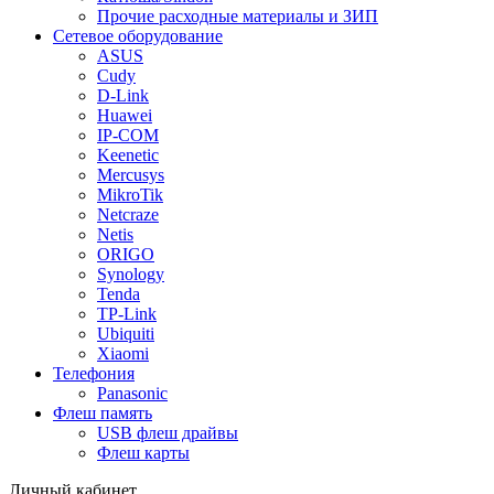
Прочие расходные материалы и ЗИП
Сетевое оборудование
ASUS
Cudy
D-Link
Huawei
IP-COM
Keenetic
Mercusys
MikroTik
Netcraze
Netis
ORIGO
Synology
Tenda
TP-Link
Ubiquiti
Xiaomi
Телефония
Panasonic
Флеш память
USB флеш драйвы
Флеш карты
Личный кабинет