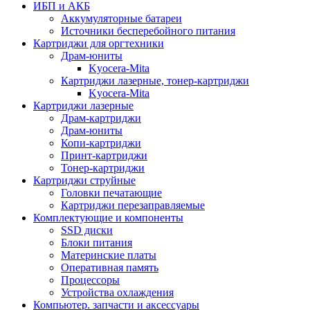
ИБП и АКБ
Аккумуляторные батареи
Источники бесперебойного питания
Картриджи для оргтехники
Драм-юниты
Kyocera-Mita
Картриджи лазерные, тонер-картриджи
Kyocera-Mita
Картриджи лазерные
Драм-картриджи
Драм-юниты
Копи-картриджи
Принт-картриджи
Тонер-картриджи
Картриджи струйные
Головки печатающие
Картриджи перезаправляемые
Комплектующие и компоненты
SSD диски
Блоки питания
Материнские платы
Оперативная память
Процессоры
Устройства охлаждения
Компьютер. запчасти и аксессуары