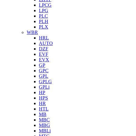
LPCG
LPG
PLC
PLH
PLX
WBR
HRL
AUTO
DZF
EVF
EVX
GP
GPC
GPL
GPLG
GPLi
HP
HPS
HR
HTL
MB
MBC
MBG
MBLi