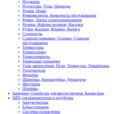
Пружины
Редукторы, Узлы, Приводы
Резаки, Ножи
Ремкомплекты, Комплекты обслуживания
Ремни, Ленты позиционирования
Ролики, Наборы роликов, Насадки
Ручки, Кнопки, Флажки, Рычаги
Соленоиды
Станции парковки, Головки, Станции
обслуживания
Термисторы
Термопленки
Термоэлементы
Тормозные площадки
Узлы закрепления, Печи, Термоузлы, Термоблоки
Уплотнители
Фильтры
Шарниры, Кронштейны, Держатели
Шестерни
Шлейфы
Зарядные устройства для аккумуляторов. Балансиры
ЗИП для компьютеров и ноутбуков
Аккумуляторы
Блоки питания
Системы охлаждения