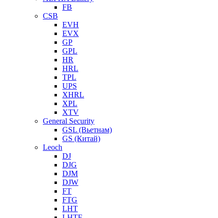
FB
CSB
EVH
EVX
GP
GPL
HR
HRL
TPL
UPS
XHRL
XPL
XTV
General Security
GSL (Вьетнам)
GS (Китай)
Leoch
DJ
DJG
DJM
DJW
FT
FTG
LHT
LHTF