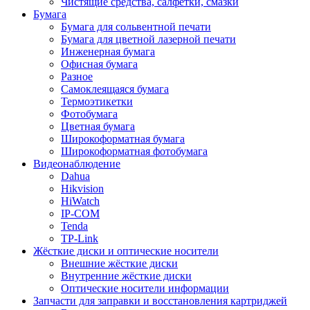
Чистящие средства, салфетки, смазки
Бумага
Бумага для сольвентной печати
Бумага для цветной лазерной печати
Инженерная бумага
Офисная бумага
Разное
Самоклеящаяся бумага
Термоэтикетки
Фотобумага
Цветная бумага
Широкоформатная бумага
Широкоформатная фотобумага
Видеонаблюдение
Dahua
Hikvision
HiWatch
IP-COM
Tenda
TP-Link
Жёсткие диски и оптические носители
Внешние жёсткие диски
Внутренние жёсткие диски
Оптические носители информации
Запчасти для заправки и восстановления картриджей