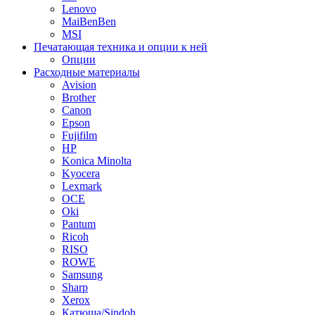
Lenovo
MaiBenBen
MSI
Печатающая техника и опции к ней
Опции
Расходные материалы
Avision
Brother
Canon
Epson
Fujifilm
HP
Konica Minolta
Kyocera
Lexmark
OCE
Oki
Pantum
Ricoh
RISO
ROWE
Samsung
Sharp
Xerox
Катюша/Sindoh