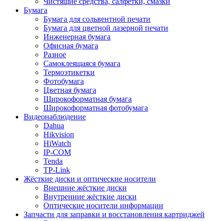
Чистящие средства, салфетки, смазки
Бумага
Бумага для сольвентной печати
Бумага для цветной лазерной печати
Инженерная бумага
Офисная бумага
Разное
Самоклеящаяся бумага
Термоэтикетки
Фотобумага
Цветная бумага
Широкоформатная бумага
Широкоформатная фотобумага
Видеонаблюдение
Dahua
Hikvision
HiWatch
IP-COM
Tenda
TP-Link
Жёсткие диски и оптические носители
Внешние жёсткие диски
Внутренние жёсткие диски
Оптические носители информации
Запчасти для заправки и восстановления картриджей