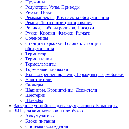
Пружины
Редукторы, Узлы, Приводы
Резаки, Ножи
Ремкомплекты, Комплекты обслуживания
Ремни, Ленты позиционирования
Ролики, Наборы роликов, Насадки
Ручки, Кнопки, Флажки, Рычаги
Соленоиды
Станции парковки, Головки, Станции
обслуживания
Термисторы
Термопленки
Термоэлементы
Тормозные площадки
Узлы закрепления, Печи, Термоузлы, Термоблоки
Уплотнители
Фильтры
Шарниры, Кронштейны, Держатели
Шестерни
Шлейфы
Зарядные устройства для аккумуляторов. Балансиры
ЗИП для компьютеров и ноутбуков
Аккумуляторы
Блоки питания
Системы охлаждения