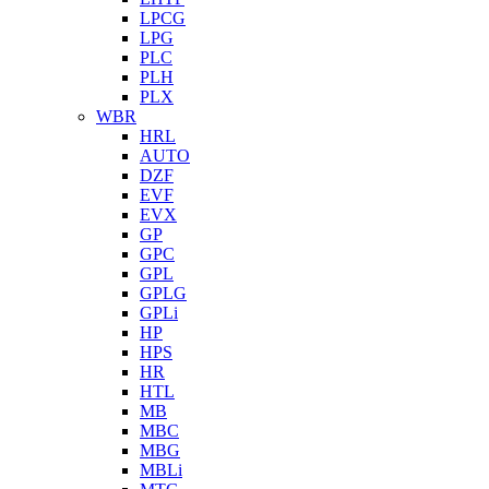
LPCG
LPG
PLC
PLH
PLX
WBR
HRL
AUTO
DZF
EVF
EVX
GP
GPC
GPL
GPLG
GPLi
HP
HPS
HR
HTL
MB
MBC
MBG
MBLi