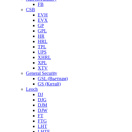
FB
CSB
EVH
EVX
GP
GPL
HR
HRL
TPL
UPS
XHRL
XPL
XTV
General Security
GSL (Вьетнам)
GS (Китай)
Leoch
DJ
DJG
DJM
DJW
FT
FTG
LHT
LHTF