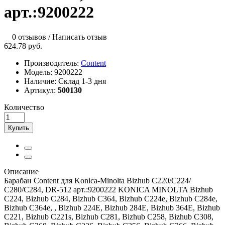
арт.:9200222
0 отзывов
/
Написать отзыв
624.78 руб.
Производитель:
Content
Модель:
9200222
Наличие:
Склад 1-3 дня
Артикул:
500130
Количество
Купить
Описание
Барабан Content для Konica-Minolta Bizhub С220/C224/
С280/C284, DR-512 арт.:9200222 KONICA MINOLTA Bizhub
C224, Bizhub C284, Bizhub C364, Bizhub C224e, Bizhub C284e,
Bizhub C364e, , Bizhub 224E, Bizhub 284E, Bizhub 364E, Bizhub
C221, Bizhub C221s, Bizhub C281, Bizhub C258, Bizhub C308,