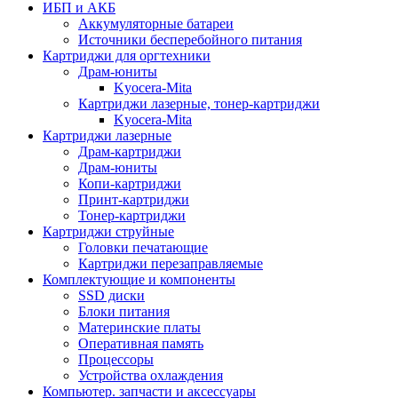
ИБП и АКБ
Аккумуляторные батареи
Источники бесперебойного питания
Картриджи для оргтехники
Драм-юниты
Kyocera-Mita
Картриджи лазерные, тонер-картриджи
Kyocera-Mita
Картриджи лазерные
Драм-картриджи
Драм-юниты
Копи-картриджи
Принт-картриджи
Тонер-картриджи
Картриджи струйные
Головки печатающие
Картриджи перезаправляемые
Комплектующие и компоненты
SSD диски
Блоки питания
Материнские платы
Оперативная память
Процессоры
Устройства охлаждения
Компьютер. запчасти и аксессуары