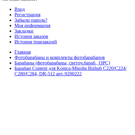
Вход
Регистрация
Забыли пароль?
Моя информация
Закладки
История заказов
История транзакций
Главная
Фотобарабаны и комплекты фотобарабанов
Барабаны (фотобарабаны, светоч.бараб., OPC)
Барабан Content для Konica-Minolta Bizhub С220/C224/
С280/C284, DR-512 арт.:9200222