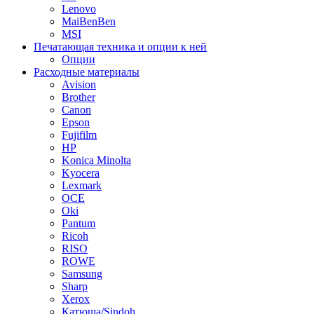
Lenovo
MaiBenBen
MSI
Печатающая техника и опции к ней
Опции
Расходные материалы
Avision
Brother
Canon
Epson
Fujifilm
HP
Konica Minolta
Kyocera
Lexmark
OCE
Oki
Pantum
Ricoh
RISO
ROWE
Samsung
Sharp
Xerox
Катюша/Sindoh