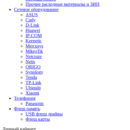
Прочие расходные материалы и ЗИП
Сетевое оборудование
ASUS
Cudy
D-Link
Huawei
IP-COM
Keenetic
Mercusys
MikroTik
Netcraze
Netis
ORIGO
Synology
Tenda
TP-Link
Ubiquiti
Xiaomi
Телефония
Panasonic
Флеш память
USB флеш драйвы
Флеш карты
Личный кабинет