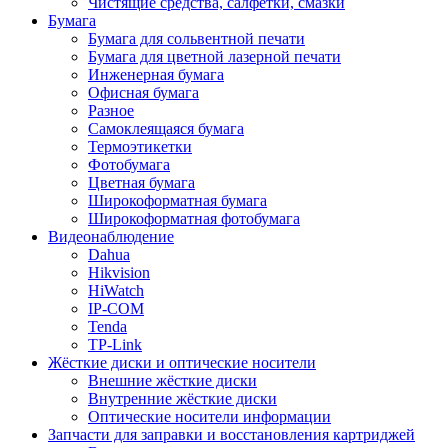
Чистящие средства, салфетки, смазки
Бумага
Бумага для сольвентной печати
Бумага для цветной лазерной печати
Инженерная бумага
Офисная бумага
Разное
Самоклеящаяся бумага
Термоэтикетки
Фотобумага
Цветная бумага
Широкоформатная бумага
Широкоформатная фотобумага
Видеонаблюдение
Dahua
Hikvision
HiWatch
IP-COM
Tenda
TP-Link
Жёсткие диски и оптические носители
Внешние жёсткие диски
Внутренние жёсткие диски
Оптические носители информации
Запчасти для заправки и восстановления картриджей