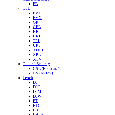
FB
CSB
EVH
EVX
GP
GPL
HR
HRL
TPL
UPS
XHRL
XPL
XTV
General Security
GSL (Вьетнам)
GS (Китай)
Leoch
DJ
DJG
DJM
DJW
FT
FTG
LHT
LHTF