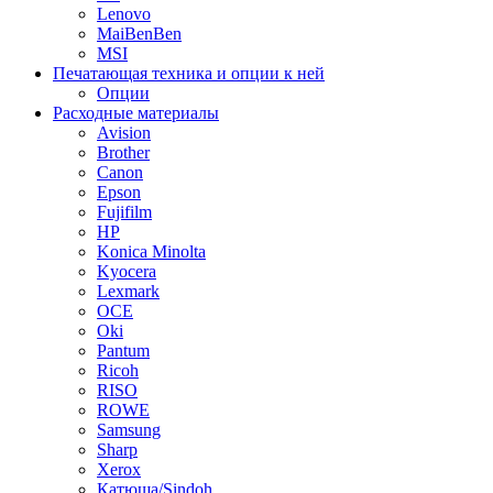
Lenovo
MaiBenBen
MSI
Печатающая техника и опции к ней
Опции
Расходные материалы
Avision
Brother
Canon
Epson
Fujifilm
HP
Konica Minolta
Kyocera
Lexmark
OCE
Oki
Pantum
Ricoh
RISO
ROWE
Samsung
Sharp
Xerox
Катюша/Sindoh