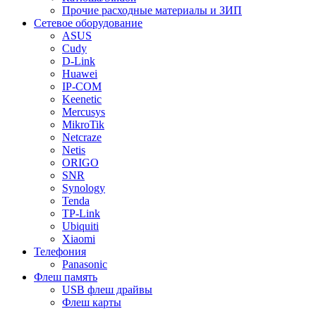
Прочие расходные материалы и ЗИП
Сетевое оборудование
ASUS
Cudy
D-Link
Huawei
IP-COM
Keenetic
Mercusys
MikroTik
Netcraze
Netis
ORIGO
SNR
Synology
Tenda
TP-Link
Ubiquiti
Xiaomi
Телефония
Panasonic
Флеш память
USB флеш драйвы
Флеш карты