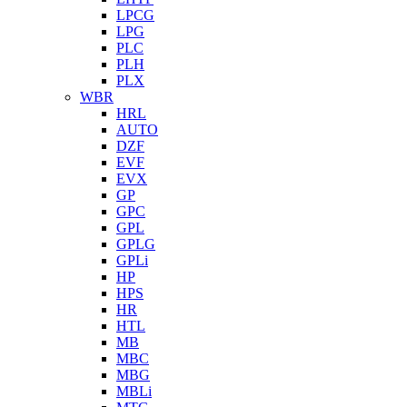
LPCG
LPG
PLC
PLH
PLX
WBR
HRL
AUTO
DZF
EVF
EVX
GP
GPC
GPL
GPLG
GPLi
HP
HPS
HR
HTL
MB
MBC
MBG
MBLi