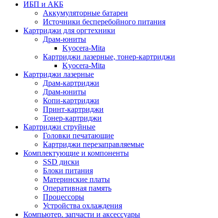
ИБП и АКБ
Аккумуляторные батареи
Источники бесперебойного питания
Картриджи для оргтехники
Драм-юниты
Kyocera-Mita
Картриджи лазерные, тонер-картриджи
Kyocera-Mita
Картриджи лазерные
Драм-картриджи
Драм-юниты
Копи-картриджи
Принт-картриджи
Тонер-картриджи
Картриджи струйные
Головки печатающие
Картриджи перезаправляемые
Комплектующие и компоненты
SSD диски
Блоки питания
Материнские платы
Оперативная память
Процессоры
Устройства охлаждения
Компьютер. запчасти и аксессуары