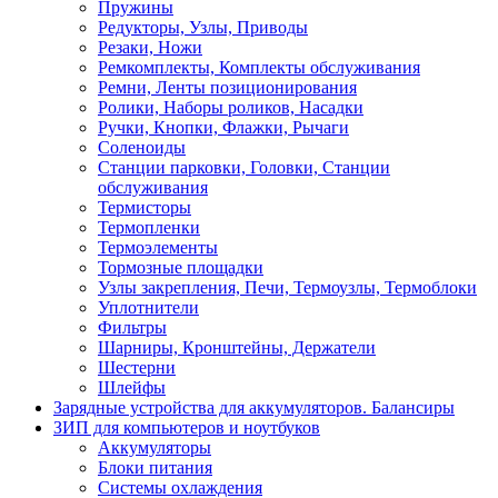
Пружины
Редукторы, Узлы, Приводы
Резаки, Ножи
Ремкомплекты, Комплекты обслуживания
Ремни, Ленты позиционирования
Ролики, Наборы роликов, Насадки
Ручки, Кнопки, Флажки, Рычаги
Соленоиды
Станции парковки, Головки, Станции
обслуживания
Термисторы
Термопленки
Термоэлементы
Тормозные площадки
Узлы закрепления, Печи, Термоузлы, Термоблоки
Уплотнители
Фильтры
Шарниры, Кронштейны, Держатели
Шестерни
Шлейфы
Зарядные устройства для аккумуляторов. Балансиры
ЗИП для компьютеров и ноутбуков
Аккумуляторы
Блоки питания
Системы охлаждения