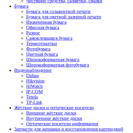
Чистящие средства, салфетки, смазки
Бумага
Бумага для сольвентной печати
Бумага для цветной лазерной печати
Инженерная бумага
Офисная бумага
Разное
Самоклеящаяся бумага
Термоэтикетки
Фотобумага
Цветная бумага
Широкоформатная бумага
Широкоформатная фотобумага
Видеонаблюдение
Dahua
Hikvision
HiWatch
IP-COM
Tenda
TP-Link
Жёсткие диски и оптические носители
Внешние жёсткие диски
Внутренние жёсткие диски
Оптические носители информации
Запчасти для заправки и восстановления картриджей