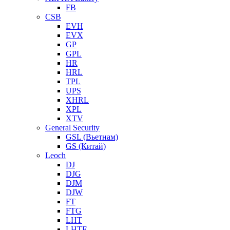
FB
CSB
EVH
EVX
GP
GPL
HR
HRL
TPL
UPS
XHRL
XPL
XTV
General Security
GSL (Вьетнам)
GS (Китай)
Leoch
DJ
DJG
DJM
DJW
FT
FTG
LHT
LHTF