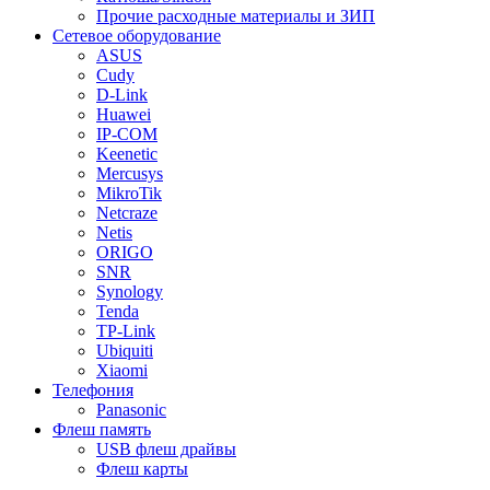
Прочие расходные материалы и ЗИП
Сетевое оборудование
ASUS
Cudy
D-Link
Huawei
IP-COM
Keenetic
Mercusys
MikroTik
Netcraze
Netis
ORIGO
SNR
Synology
Tenda
TP-Link
Ubiquiti
Xiaomi
Телефония
Panasonic
Флеш память
USB флеш драйвы
Флеш карты