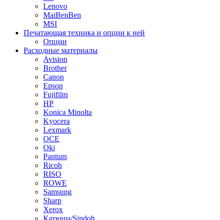
Lenovo
MaiBenBen
MSI
Печатающая техника и опции к ней
Опции
Расходные материалы
Avision
Brother
Canon
Epson
Fujifilm
HP
Konica Minolta
Kyocera
Lexmark
OCE
Oki
Pantum
Ricoh
RISO
ROWE
Samsung
Sharp
Xerox
Катюша/Sindoh