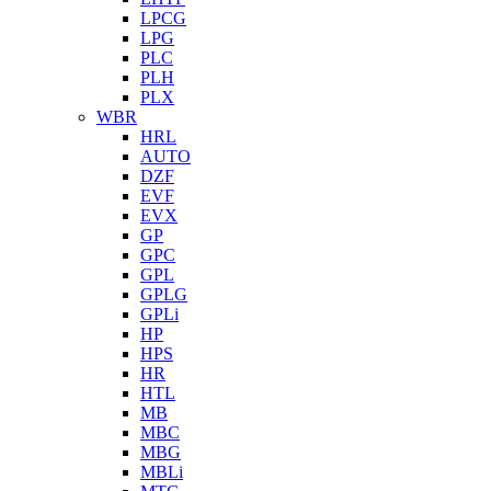
LPCG
LPG
PLC
PLH
PLX
WBR
HRL
AUTO
DZF
EVF
EVX
GP
GPC
GPL
GPLG
GPLi
HP
HPS
HR
HTL
MB
MBC
MBG
MBLi