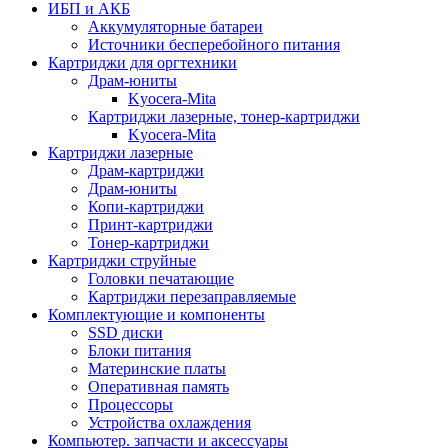
ИБП и АКБ
Аккумуляторные батареи
Источники бесперебойного питания
Картриджи для оргтехники
Драм-юниты
Kyocera-Mita
Картриджи лазерные, тонер-картриджи
Kyocera-Mita
Картриджи лазерные
Драм-картриджи
Драм-юниты
Копи-картриджи
Принт-картриджи
Тонер-картриджи
Картриджи струйные
Головки печатающие
Картриджи перезаправляемые
Комплектующие и компоненты
SSD диски
Блоки питания
Материнские платы
Оперативная память
Процессоры
Устройства охлаждения
Компьютер. запчасти и аксессуары