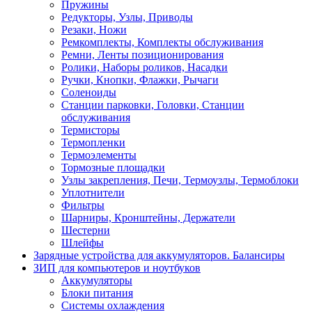
Пружины
Редукторы, Узлы, Приводы
Резаки, Ножи
Ремкомплекты, Комплекты обслуживания
Ремни, Ленты позиционирования
Ролики, Наборы роликов, Насадки
Ручки, Кнопки, Флажки, Рычаги
Соленоиды
Станции парковки, Головки, Станции
обслуживания
Термисторы
Термопленки
Термоэлементы
Тормозные площадки
Узлы закрепления, Печи, Термоузлы, Термоблоки
Уплотнители
Фильтры
Шарниры, Кронштейны, Держатели
Шестерни
Шлейфы
Зарядные устройства для аккумуляторов. Балансиры
ЗИП для компьютеров и ноутбуков
Аккумуляторы
Блоки питания
Системы охлаждения