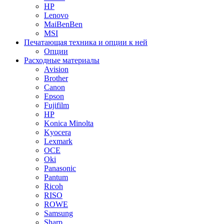
HP
Lenovo
MaiBenBen
MSI
Печатающая техника и опции к ней
Опции
Расходные материалы
Avision
Brother
Canon
Epson
Fujifilm
HP
Konica Minolta
Kyocera
Lexmark
OCE
Oki
Panasonic
Pantum
Ricoh
RISO
ROWE
Samsung
Sharp