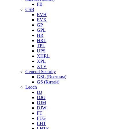
FB
CSB
EVH
EVX
GP
GPL
HR
HRL
TPL
UPS
XHRL
XPL
XTV
General Security
GSL (Вьетнам)
GS (Китай)
Leoch
DJ
DJG
DJM
DJW
FT
FTG
LHT
LHTF