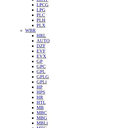
LPCG
LPG
PLC
PLH
PLX
WBR
HRL
AUTO
DZF
EVF
EVX
GP
GPC
GPL
GPLG
GPLi
HP
HPS
HR
HTL
MB
MBC
MBG
MBLi