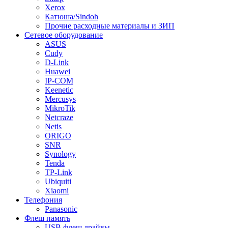
Xerox
Катюша/Sindoh
Прочие расходные материалы и ЗИП
Сетевое оборудование
ASUS
Cudy
D-Link
Huawei
IP-COM
Keenetic
Mercusys
MikroTik
Netcraze
Netis
ORIGO
SNR
Synology
Tenda
TP-Link
Ubiquiti
Xiaomi
Телефония
Panasonic
Флеш память
USB флеш драйвы