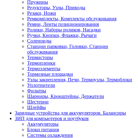
Пружины
Редукторы, Узлы, Приводы
Резаки, Ножи
Ремкомплекты, Комплекты обслуживания
Ремни, Ленты позиционирования
Ролики, Наборы роликов, Насадки
Ручки, Кнопки, Флажки, Рычаги
Соленоиды
Станции парковки, Головки, Станции
обслуживания
Термисторы
Термопленки
Термоэлементы
Тормозные площадки
Узлы закрепления, Печи, Термоузлы, Термоблоки
Уплотнители
Фильтры
Шарниры, Кронштейны, Держатели
Шестерни
Шлейфы
Зарядные устройства для аккумуляторов. Балансиры
ЗИП для компьютеров и ноутбуков
Аккумуляторы
Блоки питания
Системы охлаждения