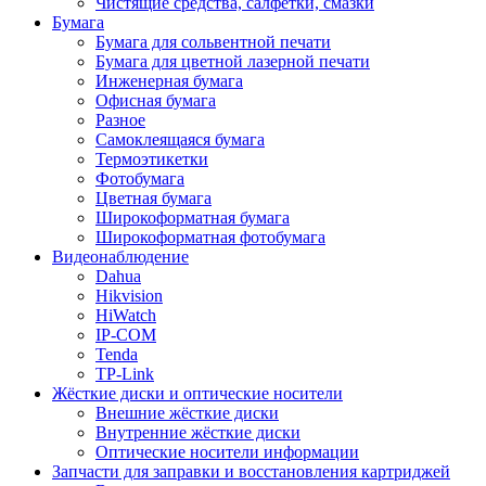
Чистящие средства, салфетки, смазки
Бумага
Бумага для сольвентной печати
Бумага для цветной лазерной печати
Инженерная бумага
Офисная бумага
Разное
Самоклеящаяся бумага
Термоэтикетки
Фотобумага
Цветная бумага
Широкоформатная бумага
Широкоформатная фотобумага
Видеонаблюдение
Dahua
Hikvision
HiWatch
IP-COM
Tenda
TP-Link
Жёсткие диски и оптические носители
Внешние жёсткие диски
Внутренние жёсткие диски
Оптические носители информации
Запчасти для заправки и восстановления картриджей