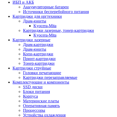
ИБП и АКБ
Аккумуляторные батареи
Источники бесперебойного питания
Картриджи для оргтехники
Драм-юниты
Kyocera-Mita
Картриджи лазерные, тонер-картриджи
Kyocera-Mita
Картриджи лазерные
Драм-картриджи
Драм-юниты
Копи-картриджи
Принт-картриджи
Тонер-картриджи
Картриджи струйные
Головки печатающие
Картриджи перезаправляемые
Комплектующие и компоненты
SSD диски
Блоки питания
Корпуса
Материнские платы
Оперативная память
Процессоры
Устройства охлаждения