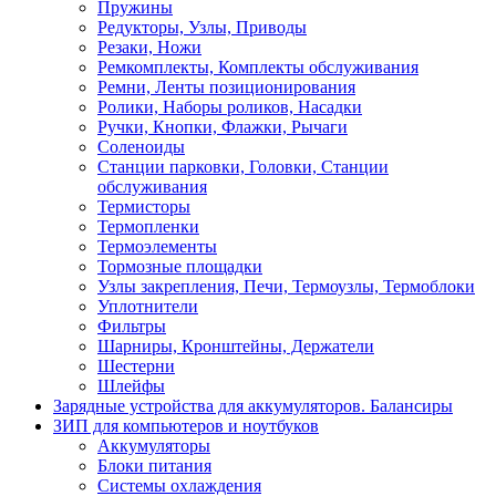
Пружины
Редукторы, Узлы, Приводы
Резаки, Ножи
Ремкомплекты, Комплекты обслуживания
Ремни, Ленты позиционирования
Ролики, Наборы роликов, Насадки
Ручки, Кнопки, Флажки, Рычаги
Соленоиды
Станции парковки, Головки, Станции
обслуживания
Термисторы
Термопленки
Термоэлементы
Тормозные площадки
Узлы закрепления, Печи, Термоузлы, Термоблоки
Уплотнители
Фильтры
Шарниры, Кронштейны, Держатели
Шестерни
Шлейфы
Зарядные устройства для аккумуляторов. Балансиры
ЗИП для компьютеров и ноутбуков
Аккумуляторы
Блоки питания
Системы охлаждения