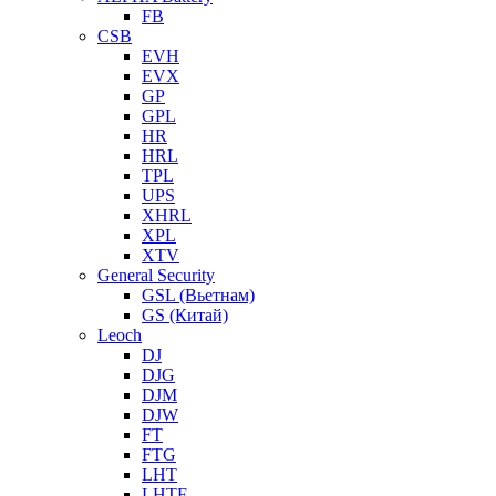
FB
CSB
EVH
EVX
GP
GPL
HR
HRL
TPL
UPS
XHRL
XPL
XTV
General Security
GSL (Вьетнам)
GS (Китай)
Leoch
DJ
DJG
DJM
DJW
FT
FTG
LHT
LHTF