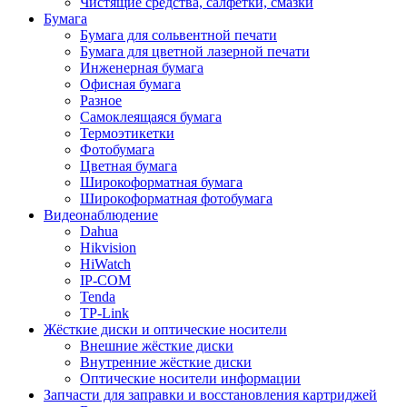
Чистящие средства, салфетки, смазки
Бумага
Бумага для сольвентной печати
Бумага для цветной лазерной печати
Инженерная бумага
Офисная бумага
Разное
Самоклеящаяся бумага
Термоэтикетки
Фотобумага
Цветная бумага
Широкоформатная бумага
Широкоформатная фотобумага
Видеонаблюдение
Dahua
Hikvision
HiWatch
IP-COM
Tenda
TP-Link
Жёсткие диски и оптические носители
Внешние жёсткие диски
Внутренние жёсткие диски
Оптические носители информации
Запчасти для заправки и восстановления картриджей