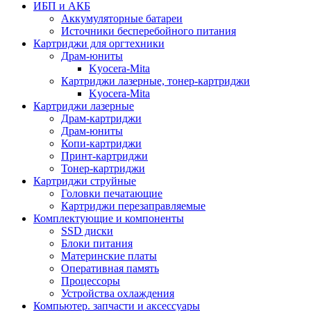
ИБП и АКБ
Аккумуляторные батареи
Источники бесперебойного питания
Картриджи для оргтехники
Драм-юниты
Kyocera-Mita
Картриджи лазерные, тонер-картриджи
Kyocera-Mita
Картриджи лазерные
Драм-картриджи
Драм-юниты
Копи-картриджи
Принт-картриджи
Тонер-картриджи
Картриджи струйные
Головки печатающие
Картриджи перезаправляемые
Комплектующие и компоненты
SSD диски
Блоки питания
Материнские платы
Оперативная память
Процессоры
Устройства охлаждения
Компьютер. запчасти и аксессуары