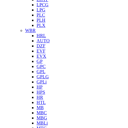
LPCG
LPG
PLC
PLH
PLX
WBR
HRL
AUTO
DZF
EVF
EVX
GP
GPC
GPL
GPLG
GPLi
HP
HPS
HR
HTL
MB
MBC
MBG
MBLi