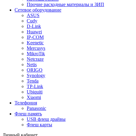
Прочие расходные материалы и ЗИП
Сетевое оборудование
ASUS
Cudy
D-Link
Huawei
IP-COM
Keenetic
Mercusys
MikroTik
Netcraze
Netis
ORIGO
Synology
Tenda
TP-Link
Ubiquiti
Xiaomi
Телефония
Panasonic
Флеш память
USB флеш драйвы
Флеш карты
Личный кабинет