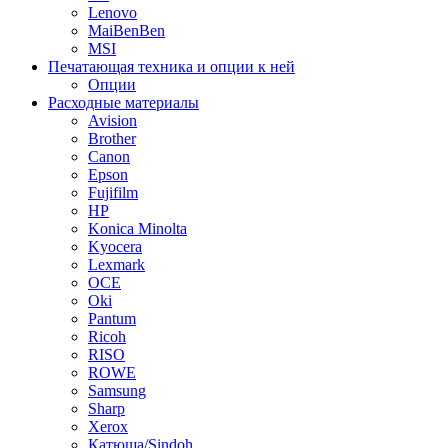
Lenovo
MaiBenBen
MSI
Печатающая техника и опции к ней
Опции
Расходные материалы
Avision
Brother
Canon
Epson
Fujifilm
HP
Konica Minolta
Kyocera
Lexmark
OCE
Oki
Pantum
Ricoh
RISO
ROWE
Samsung
Sharp
Xerox
Катюша/Sindoh