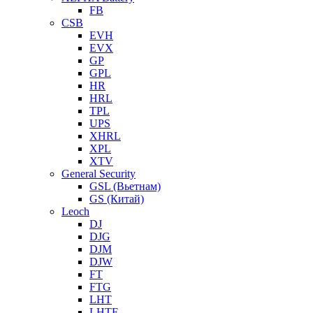
FB
CSB
EVH
EVX
GP
GPL
HR
HRL
TPL
UPS
XHRL
XPL
XTV
General Security
GSL (Вьетнам)
GS (Китай)
Leoch
DJ
DJG
DJM
DJW
FT
FTG
LHT
LHTF