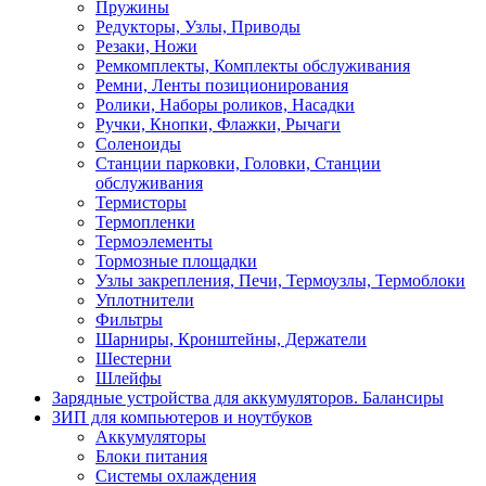
Пружины
Редукторы, Узлы, Приводы
Резаки, Ножи
Ремкомплекты, Комплекты обслуживания
Ремни, Ленты позиционирования
Ролики, Наборы роликов, Насадки
Ручки, Кнопки, Флажки, Рычаги
Соленоиды
Станции парковки, Головки, Станции
обслуживания
Термисторы
Термопленки
Термоэлементы
Тормозные площадки
Узлы закрепления, Печи, Термоузлы, Термоблоки
Уплотнители
Фильтры
Шарниры, Кронштейны, Держатели
Шестерни
Шлейфы
Зарядные устройства для аккумуляторов. Балансиры
ЗИП для компьютеров и ноутбуков
Аккумуляторы
Блоки питания
Системы охлаждения