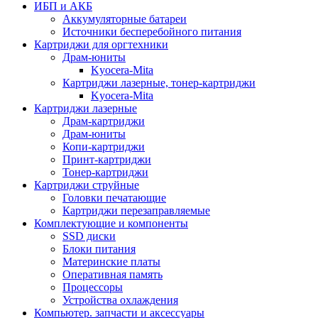
ИБП и АКБ
Аккумуляторные батареи
Источники бесперебойного питания
Картриджи для оргтехники
Драм-юниты
Kyocera-Mita
Картриджи лазерные, тонер-картриджи
Kyocera-Mita
Картриджи лазерные
Драм-картриджи
Драм-юниты
Копи-картриджи
Принт-картриджи
Тонер-картриджи
Картриджи струйные
Головки печатающие
Картриджи перезаправляемые
Комплектующие и компоненты
SSD диски
Блоки питания
Материнские платы
Оперативная память
Процессоры
Устройства охлаждения
Компьютер. запчасти и аксессуары