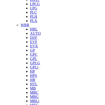
LPCG
LPG
PLC
PLH
PLX
WBR
HRL
AUTO
DZF
EVF
EVX
GP
GPC
GPL
GPLG
GPLi
HP
HPS
HR
HTL
MB
MBC
MBG
MBLi