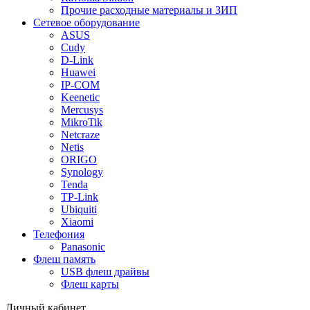
Прочие расходные материалы и ЗИП
Сетевое оборудование
ASUS
Cudy
D-Link
Huawei
IP-COM
Keenetic
Mercusys
MikroTik
Netcraze
Netis
ORIGO
Synology
Tenda
TP-Link
Ubiquiti
Xiaomi
Телефония
Panasonic
Флеш память
USB флеш драйвы
Флеш карты
Личный кабинет