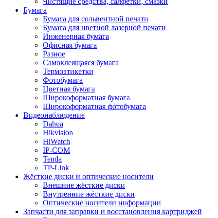
Чистящие средства, салфетки, смазки
Бумага
Бумага для сольвентной печати
Бумага для цветной лазерной печати
Инженерная бумага
Офисная бумага
Разное
Самоклеящаяся бумага
Термоэтикетки
Фотобумага
Цветная бумага
Широкоформатная бумага
Широкоформатная фотобумага
Видеонаблюдение
Dahua
Hikvision
HiWatch
IP-COM
Tenda
TP-Link
Жёсткие диски и оптические носители
Внешние жёсткие диски
Внутренние жёсткие диски
Оптические носители информации
Запчасти для заправки и восстановления картриджей