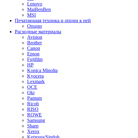
Lenovo
MaiBenBen
MSI
Печатающая техника и опции к ней
Опции
Расходные материалы
Avision
Brother
Canon
Epson
Fujifilm
HP
Konica Minolta
Kyocera
Lexmark
OCE
Oki
Pantum
Ricoh
RISO
ROWE
Samsung
Sharp
Xerox
Катюша/Sindoh