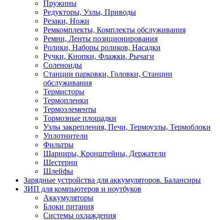
Пружины
Редукторы, Узлы, Приводы
Резаки, Ножи
Ремкомплекты, Комплекты обслуживания
Ремни, Ленты позиционирования
Ролики, Наборы роликов, Насадки
Ручки, Кнопки, Флажки, Рычаги
Соленоиды
Станции парковки, Головки, Станции
обслуживания
Термисторы
Термопленки
Термоэлементы
Тормозные площадки
Узлы закрепления, Печи, Термоузлы, Термоблоки
Уплотнители
Фильтры
Шарниры, Кронштейны, Держатели
Шестерни
Шлейфы
Зарядные устройства для аккумуляторов. Балансиры
ЗИП для компьютеров и ноутбуков
Аккумуляторы
Блоки питания
Системы охлаждения