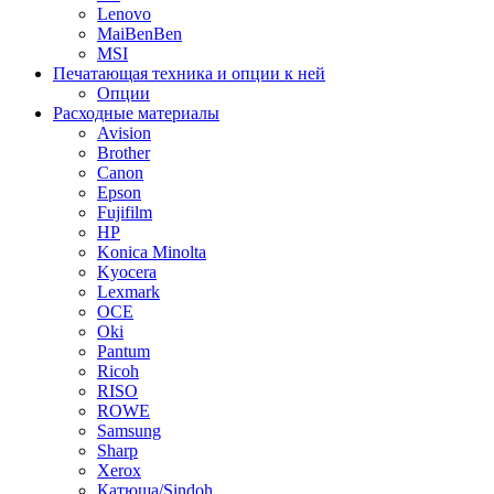
Lenovo
MaiBenBen
MSI
Печатающая техника и опции к ней
Опции
Расходные материалы
Avision
Brother
Canon
Epson
Fujifilm
HP
Konica Minolta
Kyocera
Lexmark
OCE
Oki
Pantum
Ricoh
RISO
ROWE
Samsung
Sharp
Xerox
Катюша/Sindoh