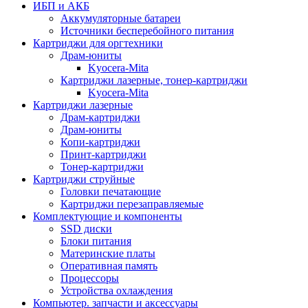
ИБП и АКБ
Аккумуляторные батареи
Источники бесперебойного питания
Картриджи для оргтехники
Драм-юниты
Kyocera-Mita
Картриджи лазерные, тонер-картриджи
Kyocera-Mita
Картриджи лазерные
Драм-картриджи
Драм-юниты
Копи-картриджи
Принт-картриджи
Тонер-картриджи
Картриджи струйные
Головки печатающие
Картриджи перезаправляемые
Комплектующие и компоненты
SSD диски
Блоки питания
Материнские платы
Оперативная память
Процессоры
Устройства охлаждения
Компьютер. запчасти и аксессуары