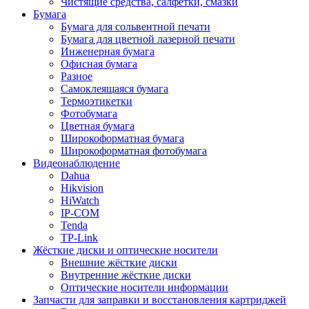
Чистящие средства, салфетки, смазки
Бумага
Бумага для сольвентной печати
Бумага для цветной лазерной печати
Инженерная бумага
Офисная бумага
Разное
Самоклеящаяся бумага
Термоэтикетки
Фотобумага
Цветная бумага
Широкоформатная бумага
Широкоформатная фотобумага
Видеонаблюдение
Dahua
Hikvision
HiWatch
IP-COM
Tenda
TP-Link
Жёсткие диски и оптические носители
Внешние жёсткие диски
Внутренние жёсткие диски
Оптические носители информации
Запчасти для заправки и восстановления картриджей