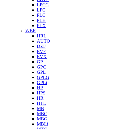
LPCG
LPG
PLC
PLH
PLX
WBR
HRL
AUTO
DZF
EVF
EVX
GP
GPC
GPL
GPLG
GPLi
HP
HPS
HR
HTL
MB
MBC
MBG
MBLi