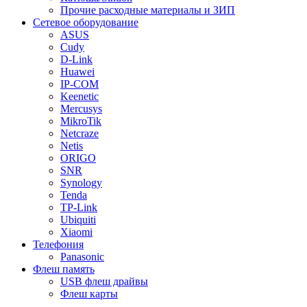
Прочие расходные материалы и ЗИП
Сетевое оборудование
ASUS
Cudy
D-Link
Huawei
IP-COM
Keenetic
Mercusys
MikroTik
Netcraze
Netis
ORIGO
SNR
Synology
Tenda
TP-Link
Ubiquiti
Xiaomi
Телефония
Panasonic
Флеш память
USB флеш драйвы
Флеш карты