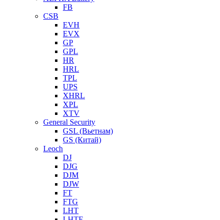
FB
CSB
EVH
EVX
GP
GPL
HR
HRL
TPL
UPS
XHRL
XPL
XTV
General Security
GSL (Вьетнам)
GS (Китай)
Leoch
DJ
DJG
DJM
DJW
FT
FTG
LHT
LHTF