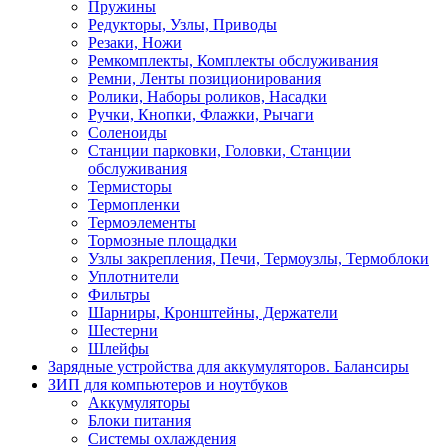
Пружины
Редукторы, Узлы, Приводы
Резаки, Ножи
Ремкомплекты, Комплекты обслуживания
Ремни, Ленты позиционирования
Ролики, Наборы роликов, Насадки
Ручки, Кнопки, Флажки, Рычаги
Соленоиды
Станции парковки, Головки, Станции
обслуживания
Термисторы
Термопленки
Термоэлементы
Тормозные площадки
Узлы закрепления, Печи, Термоузлы, Термоблоки
Уплотнители
Фильтры
Шарниры, Кронштейны, Держатели
Шестерни
Шлейфы
Зарядные устройства для аккумуляторов. Балансиры
ЗИП для компьютеров и ноутбуков
Аккумуляторы
Блоки питания
Системы охлаждения