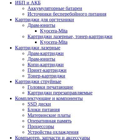
ИБП и АКБ
Аккумуляторные батареи
Источники бесперебойного питания
Картриджи для оргтехники
Драм-юниты
Kyocera-Mita
Картриджи лазерные, тонер-картриджи
Kyocera-Mita
Картриджи лазерные
Драм-картриджи
Драм-юниты
Копи-картриджи
Принт-картриджи
Тонер-картриджи
Картриджи струйные
Головки печатающие
Картриджи перезаправляемые
Комплектующие и компоненты
SSD диски
Блоки питания
Материнские платы
Оперативная память
Процессоры
Устройства охлаждения
Компьютер. запчасти и аксессуары