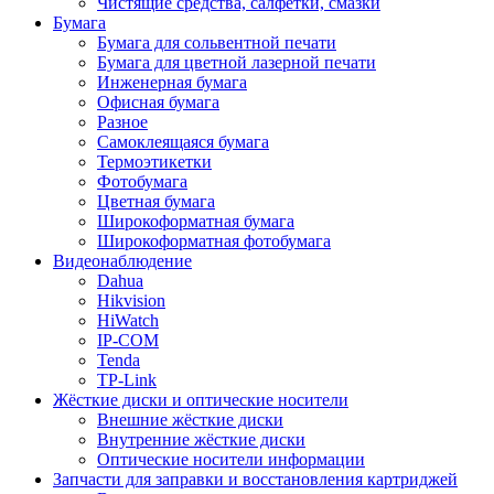
Чистящие средства, салфетки, смазки
Бумага
Бумага для сольвентной печати
Бумага для цветной лазерной печати
Инженерная бумага
Офисная бумага
Разное
Самоклеящаяся бумага
Термоэтикетки
Фотобумага
Цветная бумага
Широкоформатная бумага
Широкоформатная фотобумага
Видеонаблюдение
Dahua
Hikvision
HiWatch
IP-COM
Tenda
TP-Link
Жёсткие диски и оптические носители
Внешние жёсткие диски
Внутренние жёсткие диски
Оптические носители информации
Запчасти для заправки и восстановления картриджей