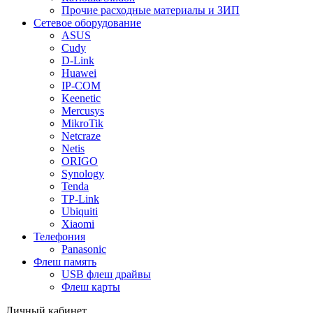
Прочие расходные материалы и ЗИП
Сетевое оборудование
ASUS
Cudy
D-Link
Huawei
IP-COM
Keenetic
Mercusys
MikroTik
Netcraze
Netis
ORIGO
Synology
Tenda
TP-Link
Ubiquiti
Xiaomi
Телефония
Panasonic
Флеш память
USB флеш драйвы
Флеш карты
Личный кабинет