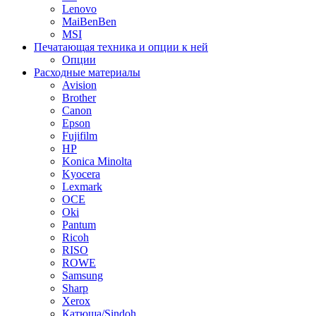
Lenovo
MaiBenBen
MSI
Печатающая техника и опции к ней
Опции
Расходные материалы
Avision
Brother
Canon
Epson
Fujifilm
HP
Konica Minolta
Kyocera
Lexmark
OCE
Oki
Pantum
Ricoh
RISO
ROWE
Samsung
Sharp
Xerox
Катюша/Sindoh