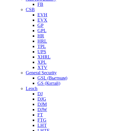
FB
CSB
EVH
EVX
GP
GPL
HR
HRL
TPL
UPS
XHRL
XPL
XTV
General Security
GSL (Вьетнам)
GS (Китай)
Leoch
DJ
DJG
DJM
DJW
FT
FTG
LHT
LHTF