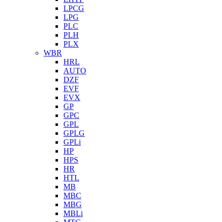
LPCG
LPG
PLC
PLH
PLX
WBR
HRL
AUTO
DZF
EVF
EVX
GP
GPC
GPL
GPLG
GPLi
HP
HPS
HR
HTL
MB
MBC
MBG
MBLi