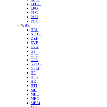
LPCG
LPG
PLC
PLH
PLX
WBR
HRL
AUTO
DZF
EVF
EVX
GP
GPC
GPL
GPLG
GPLi
HP
HPS
HR
HTL
MB
MBC
MBG
MBLi