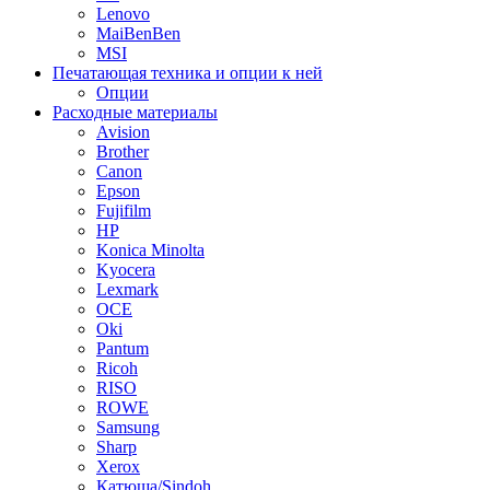
Lenovo
MaiBenBen
MSI
Печатающая техника и опции к ней
Опции
Расходные материалы
Avision
Brother
Canon
Epson
Fujifilm
HP
Konica Minolta
Kyocera
Lexmark
OCE
Oki
Pantum
Ricoh
RISO
ROWE
Samsung
Sharp
Xerox
Катюша/Sindoh