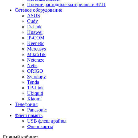
Прочие расходные материалы и ЗИП
Сетевое оборудование
ASUS
Cudy
D-Link
Huawei
IP-COM
Keenetic
Mercusys
MikroTik
Netcraze
Netis
ORIGO
Synology
Tenda
TP-Link
Ubiquiti
Xiaomi
Телефония
Panasonic
Флеш память
USB флеш драйвы
Флеш карты
Личный кабинет