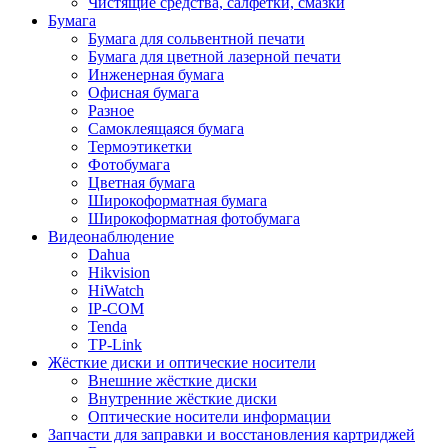
Чистящие средства, салфетки, смазки
Бумага
Бумага для сольвентной печати
Бумага для цветной лазерной печати
Инженерная бумага
Офисная бумага
Разное
Самоклеящаяся бумага
Термоэтикетки
Фотобумага
Цветная бумага
Широкоформатная бумага
Широкоформатная фотобумага
Видеонаблюдение
Dahua
Hikvision
HiWatch
IP-COM
Tenda
TP-Link
Жёсткие диски и оптические носители
Внешние жёсткие диски
Внутренние жёсткие диски
Оптические носители информации
Запчасти для заправки и восстановления картриджей