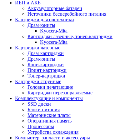
ИБП и АКБ
Аккумуляторные батареи
Источники бесперебойного питания
Картриджи для оргтехники
Драм-юниты
Kyocera-Mita
Картриджи лазерные, тонер-картриджи
Kyocera-Mita
Картриджи лазерные
Драм-картриджи
Драм-юниты
Копи-картриджи
Принт-картриджи
Тонер-картриджи
Картриджи струйные
Головки печатающие
Картриджи перезаправляемые
Комплектующие и компоненты
SSD диски
Блоки питания
Материнские платы
Оперативная память
Процессоры
Устройства охлаждения
Компьютер. запчасти и аксессуары