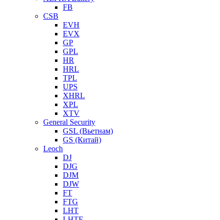
FB
CSB
EVH
EVX
GP
GPL
HR
HRL
TPL
UPS
XHRL
XPL
XTV
General Security
GSL (Вьетнам)
GS (Китай)
Leoch
DJ
DJG
DJM
DJW
FT
FTG
LHT
LHTF