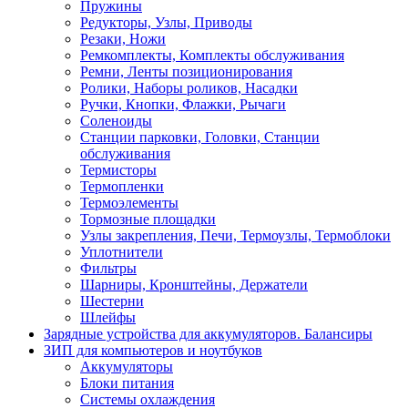
Пружины
Редукторы, Узлы, Приводы
Резаки, Ножи
Ремкомплекты, Комплекты обслуживания
Ремни, Ленты позиционирования
Ролики, Наборы роликов, Насадки
Ручки, Кнопки, Флажки, Рычаги
Соленоиды
Станции парковки, Головки, Станции
обслуживания
Термисторы
Термопленки
Термоэлементы
Тормозные площадки
Узлы закрепления, Печи, Термоузлы, Термоблоки
Уплотнители
Фильтры
Шарниры, Кронштейны, Держатели
Шестерни
Шлейфы
Зарядные устройства для аккумуляторов. Балансиры
ЗИП для компьютеров и ноутбуков
Аккумуляторы
Блоки питания
Системы охлаждения